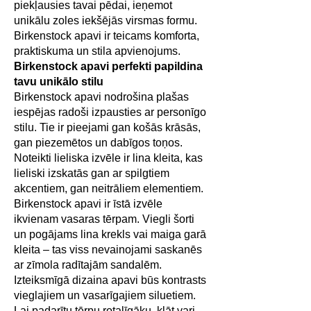
piekļausies tavai pēdai, ieņemot
unikālu zoles iekšējās virsmas formu.
Birkenstock apavi ir teicams komforta,
praktiskuma un stila apvienojums.
Birkenstock apavi perfekti papildina
tavu unikālo stilu
Birkenstock apavi nodrošina plašas
iespējas radoši izpausties ar personīgo
stilu. Tie ir pieejami gan košās krāsās,
gan piezemētos un dabīgos toņos.
Noteikti lieliska izvēle ir lina kleita, kas
lieliski izskatās gan ar spilgtiem
akcentiem, gan neitrāliem elementiem.
Birkenstock apavi ir īstā izvēle
ikvienam vasaras tērpam. Viegli šorti
un pogājams lina krekls vai maiga garā
kleita – tas viss nevainojami saskanēs
ar zīmola radītajām sandalēm.
Izteiksmīgā dizaina apavi būs kontrasts
vieglajiem un vasarīgajiem siluetiem.
Lai padarītu tērpu rotaļīgāku, klāt vari