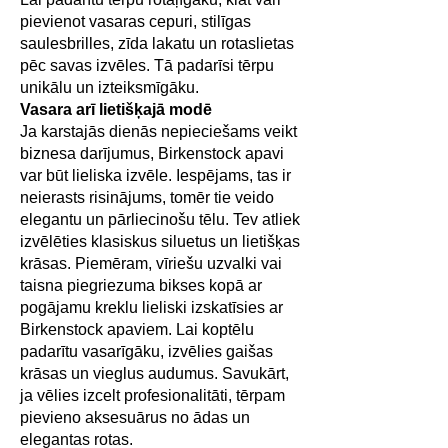
pievienot vasaras cepuri, stilīgas
saulesbrilles, zīda lakatu un rotaslietas
pēc savas izvēles. Tā padarīsi tērpu
unikālu un izteiksmīgāku.
Vasara arī lietišķajā modē
Ja karstajās dienās nepieciešams veikt
biznesa darījumus, Birkenstock apavi
var būt lieliska izvēle. Iespējams, tas ir
neierasts risinājums, tomēr tie veido
elegantu un pārliecinošu tēlu. Tev atliek
izvēlēties klasiskus siluetus un lietišķas
krāsas. Piemēram, vīriešu uzvalki vai
taisna piegriezuma bikses kopā ar
pogājamu kreklu lieliski izskatīsies ar
Birkenstock apaviem. Lai koptēlu
padarītu vasarīgāku, izvēlies gaišas
krāsas un vieglus audumus. Savukārt,
ja vēlies izcelt profesionalitāti, tērpam
pievieno aksesuārus no ādas un
elegantas rotas.