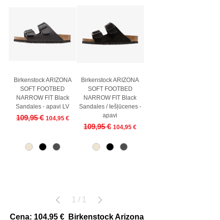
Birkenstock ARIZONA
Birkenstock ARIZONA
SOFT FOOTBED
SOFT FOOTBED
NARROW FIT Black
NARROW FIT Black
Sandales - apavi LV
Sandales / Iešļūcenes -
apavi
Regular Price
Sale Price
109,95 €
104,95 €
Regular Price
Sale Price
109,95 €
104,95 €
1
/
1
Cena: 104,95 €
Birkenstock Arizona