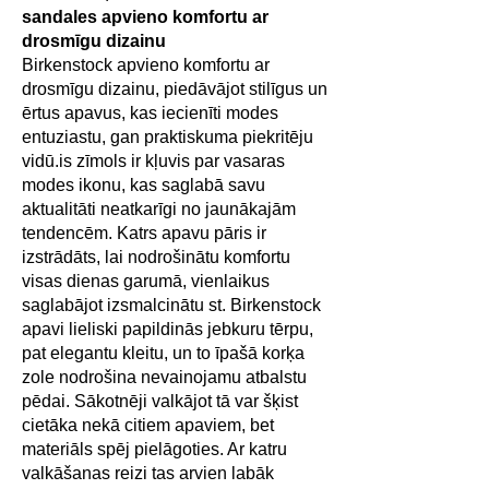
sandales apvieno komfortu ar
drosmīgu dizainu
Birkenstock apvieno komfortu ar
drosmīgu dizainu, piedāvājot stilīgus un
ērtus apavus, kas iecienīti modes
entuziastu, gan praktiskuma piekritēju
vidū.is zīmols ir kļuvis par vasaras
modes ikonu, kas saglabā savu
aktualitāti neatkarīgi no jaunākajām
tendencēm. Katrs apavu pāris ir
izstrādāts, lai nodrošinātu komfortu
visas dienas garumā, vienlaikus
saglabājot izsmalcinātu st. Birkenstock
apavi lieliski papildinās jebkuru tērpu,
pat elegantu kleitu, un to īpašā korķa
zole nodrošina nevainojamu atbalstu
pēdai. Sākotnēji valkājot tā var šķist
cietāka nekā citiem apaviem, bet
materiāls spēj pielāgoties. Ar katru
valkāšanas reizi tas arvien labāk