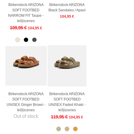
Birkenstock ARIZONA
Birkenstock ARIZONA
SOFT FOOTBED
Black Sandales / Apavi
NARROW FIT Taupe -
Price
104,95 €
Iešļūcenes
Regular Price
Sale Price
109,95 €
104,95 €
Birkenstock ARIZONA
Birkenstock ARIZONA
SOFT FOOTBED
SOFT FOOTBED
UNISEX Ginger Brown -
UNISEX Faded Khaki -
Iešļūcenes
Iešļūcenes
Out of stock
Regular Price
Sale Price
119,95 €
104,95 €