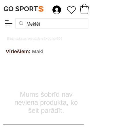
GO SPORT
S
Bezmaksas piegāde sākot no 60€
Vīriešiem:
Maki
Mums šobrīd nav
neviena produkta, ko
šeit parādīt.