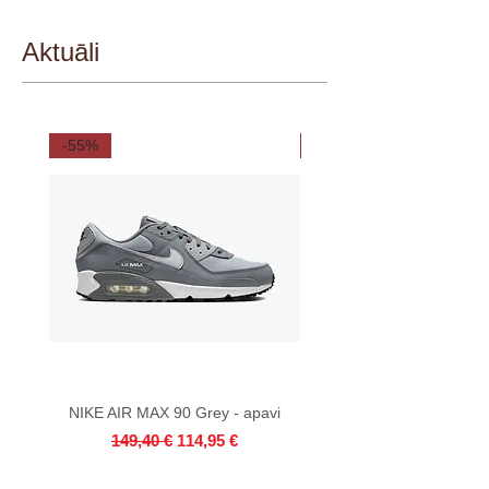
Aktuāli
-55%
-55%
NIKE AIR MAX 90 Grey - apavi
NIKE AIR MAX 90 White 
Parastā cena
Izpārdošanas cena
149,40 €
114,95 €