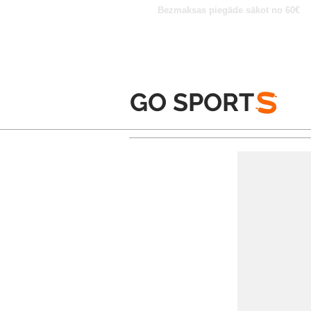
Bezmaksas piegāde sākot no 60€
GO SPORT
S