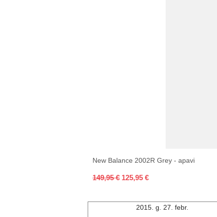
New Balance 2002R Grey - apavi
Parastā cena
Izpārdošanas cena
149,95 €
125,95 €
2015. g. 27. febr.