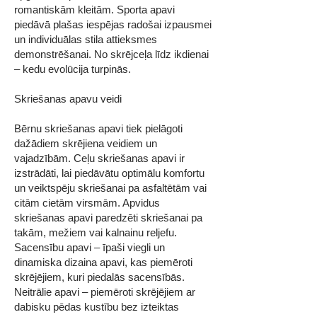
romantiskām kleitām. Sporta apavi
piedāvā plašas iespējas radošai izpausmei
un individuālas stila attieksmes
demonstrēšanai. No skrējceļa līdz ikdienai
– kedu evolūcija turpinās.
Skriešanas apavu veidi
Bērnu skriešanas apavi tiek pielāgoti
dažādiem skrējiena veidiem un
vajadzībām. Ceļu skriešanas apavi ir
izstrādāti, lai piedāvātu optimālu komfortu
un veiktspēju skriešanai pa asfaltētām vai
citām cietām virsmām. Apvidus
skriešanas apavi paredzēti skriešanai pa
takām, mežiem vai kalnainu reljefu.
Sacensību apavi – īpaši viegli un
dinamiska dizaina apavi, kas piemēroti
skrējējiem, kuri piedalās sacensībās.
Neitrālie apavi – piemēroti skrējējiem ar
dabisku pēdas kustību bez izteiktas