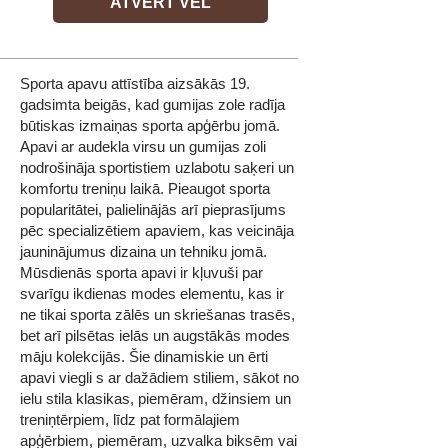
ATVĒRT VĒL
Sporta apavu attīstība aizsākās 19.
gadsimta beigās, kad gumijas zole radīja
būtiskas izmaiņas sporta apģērbu jomā.
Apavi ar audekla virsu un gumijas zoli
nodrošināja sportistiem uzlabotu saķeri un
komfortu treniņu laikā. Pieaugot sporta
popularitātei, palielinājās arī pieprasījums
pēc specializētiem apaviem, kas veicināja
jauninājumus dizaina un tehniku jomā.
Mūsdienās sporta apavi ir kļuvuši par
svarīgu ikdienas modes elementu, kas ir
ne tikai sporta zālēs un skriešanas trasēs,
bet arī pilsētas ielās un augstākās modes
māju kolekcijās. Šie dinamiskie un ērti
apavi viegli s ar dažādiem stiliem, sākot no
ielu stila klasikas, piemēram, džinsiem un
treniņtērpiem, līdz pat formālajiem
apģērbiem, piemēram, uzvalka biksēm vai