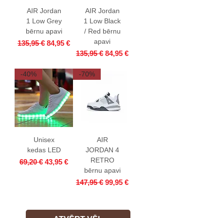
AIR Jordan
AIR Jordan
1 Low Grey
1 Low Black
bērnu apavi
/ Red bērnu
apavi
Parastā cena
Izpārdošanas cena
135,95 €
84,95 €
Parastā cena
Izpārdošanas cena
135,95 €
84,95 €
-40%
-70%
Unisex
AIR
kedas LED
JORDAN 4
RETRO
Parastā cena
Izpārdošanas cena
69,20 €
43,95 €
bērnu apavi
Parastā cena
Izpārdošanas cena
147,95 €
99,95 €