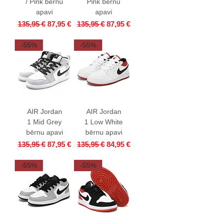
/ Pink bērnu
Pink bērnu
apavi
apavi
Parastā cena
Izpārdošanas cena
Parastā cena
Izpārdošanas cena
135,95 €
87,95 €
135,95 €
87,95 €
-55%
-55%
AIR Jordan
AIR Jordan
1 Mid Grey
1 Low White
bērnu apavi
bērnu apavi
Parastā cena
Izpārdošanas cena
Parastā cena
Izpārdošanas cena
135,95 €
87,95 €
135,95 €
84,95 €
-55%
-55%