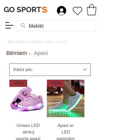
GO SPORT
S
Bezmaksas piegāde sākot no 60€
Bērniem -
Apavi
-45%
-40%
Unisex LED
Apavi ar
skrituļ
LED
sporta apavi
gaismām