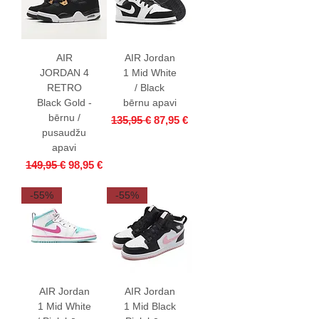
AIR
AIR Jordan
JORDAN 4
1 Mid White
RETRO
/ Black
Black Gold -
bērnu apavi
bērnu /
Parastā cena
Izpārdošanas cena
135,95 €
87,95 €
pusaudžu
apavi
Parastā cena
Izpārdošanas cena
149,95 €
98,95 €
-55%
-55%
AIR Jordan
AIR Jordan
1 Mid White
1 Mid Black