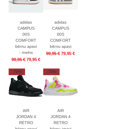
adidas
adidas
CAMPUS
CAMPUS
00S
00S
COMFORT
COMFORT
bērnu apavi
bērnu apavi
- melns
Parastā cena
Izpārdošanas cena
99,95 €
79,95 €
Parastā cena
Izpārdošanas cena
99,95 €
79,95 €
-70%
-70%
AIR
AIR
JORDAN 4
JORDAN 4
RETRO
RETRO
bērnu apavi
bērnu apavi