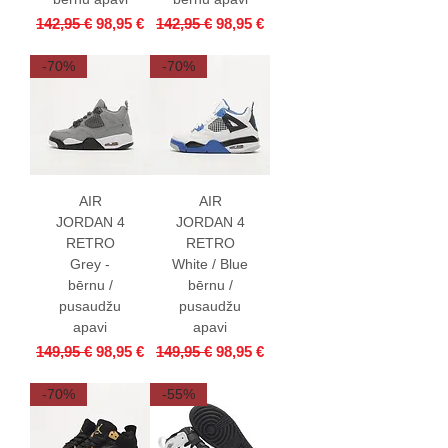
Parastā cena
Izpārdošanas cena
Parastā cena
Izpārdošanas cena
142,95 €
98,95 €
142,95 €
98,95 €
-70%
-70%
AIR
AIR
JORDAN 4
JORDAN 4
RETRO
RETRO
Grey -
White / Blue
bērnu /
bērnu /
pusaudžu
pusaudžu
apavi
apavi
Parastā cena
Izpārdošanas cena
Parastā cena
Izpārdošanas cena
149,95 €
98,95 €
149,95 €
98,95 €
-70%
-55%