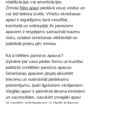
stabilizācijas vai amortizācijas.
Zīmola
Nike apavi
piedāvā visus veidus un
var būt lieliska izvēle. Vīriešu skriešanas
apavi ir ieguldījums tavā veselībā,
komfortā un veiktspējā. Ar pareiziem
apaviem ir iespējams samazināt traumu
risku, uzlabot skriešanas efektivitāti un
palielināt prieku pēc treniņa.
Kā izvēlēties pareizos apavus?
Izpratne par savu pēdas formu un kustību
palīdzēs izvēlēties pareizos apavus.
Skriešanas apaviem jāspēj absorbēt
triecienu un nodrošināt pietiekamu
polsterējumu, īpaši ilgstošiem skrējieniem.
Vieglāki apavi ir piemēroti ātruma treniņiem
un sacensībām, savukārt smagāki apavi
ar papildu polsterējumu ir ideāli ikdienas
skrējieniem. Piemēram,
adidas
apavi
izmanto augstas kvalitātes
materiālus – elpojošus audumus un
izturīgas gumijas zoles, nodrošinot ilgāku