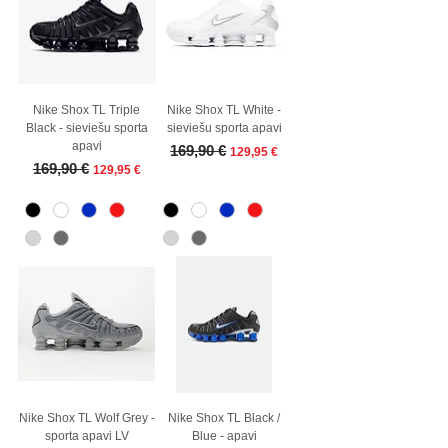
Nike Shox TL Triple
Nike Shox TL White -
Black - sieviešu sporta
sieviešu sporta apavi
apavi
Parastā cena
Izpārdošanas cena
169,90 €
129,95 €
Parastā cena
Izpārdošanas cena
169,90 €
129,95 €
Nike Shox TL Wolf Grey -
Nike Shox TL Black /
sporta apavi LV
Blue - apavi