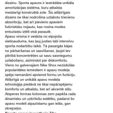
dizainu. Sporta apavos ir iestrādāta unikāla
amortizācijas sistēma, kuru atbalsta
meistarīgi konstruētā zole. Šis atšķirīgais
dizains ne tikai nodrošina uzlabotu triecienu
absorbciju, bet arī pievieno apaviem
futūristisku nojautu, kas rosina modes
entuziastu iztēli visā pasaulē.
Apavu virsma ir veidota no elpojoša
sietiņauduma, kas ļauj justies labi intensīvu
sporta nodarbību laikā. Tā pasargās kājas
no pārkaršanas un sasvīšanas, ļaujot tev
pilnībā koncentrēties uz savu sasniegumu
uzlabošanu, aizmirstot par diskomfortu.
Viens no galvenajiem Nike Shox nezūdošās
popularitātes iemesliem ir apavu modeļa
spēja nemanāmi apvienot formu un funkciju.
Atšķirīgā un unikālā apavu modeļa
tehnoloģija piedāvā ne tikai nepārspējamu
komfortu un atbalstu, bet arī akcentē stilu.
Atsperes formas kolonnas zem papēža rada
dinamisku un uzkrītošu estētiku, padarot šo
apavu modeli atpazīstamu gan ielās, gan
skrejceļos.