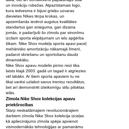
un inovāciju robežas. Atpazīstamais logo,
kura iedvesma ir bijusi grieķu uzvaras
dievietes Nīkes tērpa krokas, un
apņemšanās ievērot augstus kvalitātes
standartus gan snieguma, gan dizaina
jomās, ir padarījuši šo zīmolu par sinonīmu
izcilam sporta ekipējumam un ielu apģērba
šikam. Nike Shox modeļa sporta apavi paceļ
mehānisko amortizāciju nākamajā līmenī,
padarot skriešanu un sportošanu daudz
dinamiskāku.
Nike Shox apavu modelis pirmo reizi tika
laists klajā 2003. gadā un tagad ir atgriezies
vēl labāks. Ar šiem sporta apaviem tu ne
tikai varēsi uzlabot savus treniņu rezultātus,
bet arī demonstrēt izteiksmīgu stilu pilsētas
ielās.
Zīmola Nike Shox kolekcijas apavu
priekšrocības
Starp neskaitāmajiem revolucionārajiem
darbiem zīmola Nike Shox kolekcija izceļas
kā apliecinājums zīmola spējai apvienot
vismodernākās tehnoloģijas ar pamanāmu