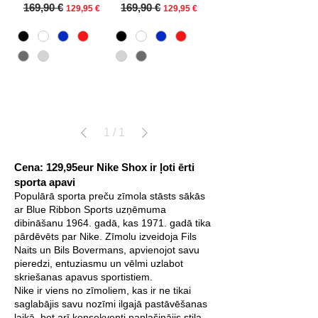
Parastā cena
Izpārdošanas cena
Parastā cena
Izpārdošanas cena
169,90 €
169,90 €
129,95 €
129,95 €
1
/
1
Cena: 129,95eur Nike Shox ir ļoti ērti
sporta apavi
Populārā sporta preču zīmola stāsts sākās
ar Blue Ribbon Sports uzņēmuma
dibināšanu 1964. gadā, kas 1971. gadā tika
pārdēvēts par Nike. Zīmolu izveidoja Fils
Naits un Bils Bovermans, apvienojot savu
pieredzi, entuziasmu un vēlmi uzlabot
skriešanas apavus sportistiem.
Nike ir viens no zīmoliem, kas ir ne tikai
saglabājis savu nozīmi ilgajā pastāvēšanas
laikā, bet arī konsekventi paplašinājis stila