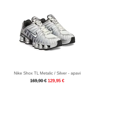
Nike Shox TL Metalic / Silver - apavi
Parastā cena
Izpārdošanas cena
169,90 €
129,95 €