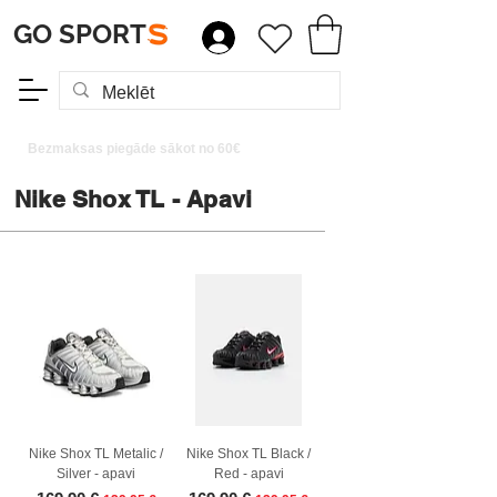
GO SPORT
S
Bezmaksas piegāde sākot no 60€
Nike Shox TL - Apavi
Nike Shox TL Metalic /
Nike Shox TL Black /
Silver - apavi
Red - apavi
Parastā cena
Izpārdošanas cena
Parastā cena
Izpārdošanas cena