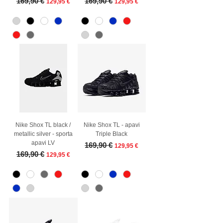
169,90 €
169,90 €
129,95 €
129,95 €
Nike Shox TL black /
Nike Shox TL - apavi
metallic silver - sporta
Triple Black
apavi LV
Parastā cena
Izpārdošanas cena
169,90 €
129,95 €
Parastā cena
Izpārdošanas cena
169,90 €
129,95 €