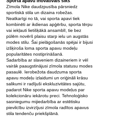
Sporta apavu inovatīvais šiks
Zīmola Nike daudzpusība pārsniedz
sportiskā stila un dizaina robežas.
Neatkarīgi no tā, vai sporta apavi tiek
kombinēti ar ikdienas apģērbu, sporta tērpu
vai iekļauti lietišķākā ansamblī, tie bez
pūlēm novērš plaisu starp ielu un augstās
modes stilu. Šai pielāgošanās spējai ir bijusi
izšķiroša loma sporta apavu modeļu
popularitātes nostiprināšanā.
Sadarbība ar slaveniem dizaineriem ir vēl
vairāk paaugstinājusi zīmola statusu modes
pasaulē. Ierobežota daudzuma sporta
apavu modeļu izlaidumi un oriģināli krāsu
salikumi ir radījuši ekskluzivitātes sajūtu,
padarot Nike sporta apavu modeļus par
kolekcionāru iekārotu preci. Tehnoloģisko
sasniegumu mijiedarbība ar estētisku
pievilcību izvirzījusi zīmola radītos apavus
stila tendenču priekšplānā.