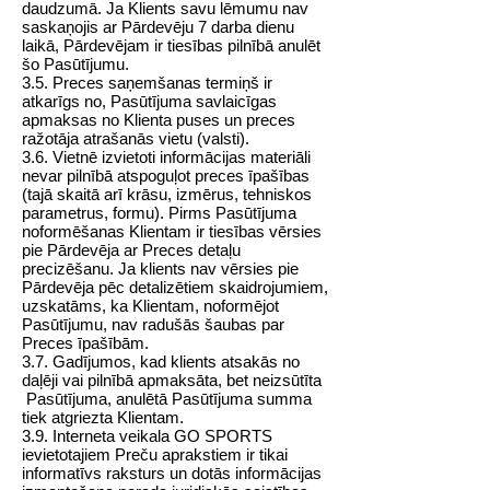
daudzumā. Ja Klients savu lēmumu nav
saskaņojis ar Pārdevēju 7 darba dienu
laikā, Pārdevējam ir tiesības pilnībā anulēt
šo Pasūtījumu.
3.5. Preces saņemšanas termiņš ir
atkarīgs no, Pasūtījuma savlaicīgas
apmaksas no Klienta puses un preces
ražotāja atrašanās vietu (valsti).
3.6. Vietnē izvietoti informācijas materiāli
nevar pilnībā atspoguļot preces īpašības
(tajā skaitā arī krāsu, izmērus, tehniskos
parametrus, formu). Pirms Pasūtījuma
noformēšanas Klientam ir tiesības vērsies
pie Pārdevēja ar Preces detaļu
precizēšanu. Ja klients nav vērsies pie
Pārdevēja pēc detalizētiem skaidrojumiem,
uzskatāms, ka Klientam, noformējot
Pasūtījumu, nav radušās šaubas par
Preces īpašībām.
3.7. Gadījumos, kad klients atsakās no
daļēji vai pilnībā apmaksāta, bet neizsūtīta
Pasūtījuma, anulētā Pasūtījuma summa
tiek atgriezta Klientam.
3.9. Interneta veikala GO SPORTS
ievietotajiem Preču aprakstiem ir tikai
informatīvs raksturs un dotās informācijas