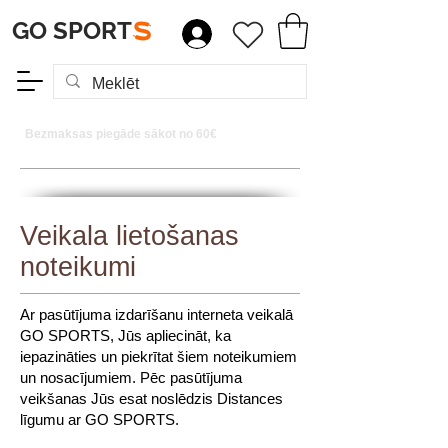
GO SPORT
S
Bezmaksas piegāde sākot no 60€
Veikala lietošanas
noteikumi
Ar pasūtījuma
izdarīšanu interneta veikalā
GO SPORTS, Jūs apliecināt, ka
iepazināties un piekrītat šiem noteikumiem
un nosacījumiem. Pēc pasūtījuma
veikšanas Jūs esat noslēdzis Distances
līgumu ar GO SPORTS.