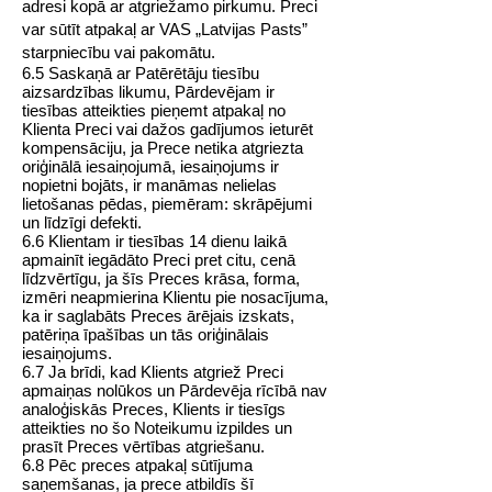
adresi kopā ar atgriežamo pirkumu. Preci
var sūtīt atpakaļ ar VAS „Latvijas Pasts”
starpniecību vai pakomātu.
6.5 Saskaņā ar Patērētāju tiesību
aizsardzības likumu, Pārdevējam ir
tiesības atteikties pieņemt atpakaļ no
Klienta Preci vai dažos gadījumos ieturēt
kompensāciju, ja Prece netika atgriezta
oriģinālā iesaiņojumā, iesaiņojums ir
nopietni bojāts, ir manāmas nelielas
lietošanas pēdas, piemēram: skrāpējumi
un līdzīgi defekti.
6.6 Klientam ir tiesības 14 dienu laikā
apmainīt iegādāto Preci pret citu, cenā
līdzvērtīgu, ja šīs Preces krāsa, forma,
izmēri neapmierina Klientu pie nosacījuma,
ka ir saglabāts Preces ārējais izskats,
patēriņa īpašības un tās oriģinālais
iesaiņojums.
6.7 Ja brīdi, kad Klients atgriež Preci
apmaiņas nolūkos un Pārdevēja rīcībā nav
analoģiskās Preces, Klients ir tiesīgs
atteikties no šo Noteikumu izpildes un
prasīt Preces vērtības atgriešanu.
6.8 Pēc preces atpakaļ sūtījuma
saņemšanas, ja prece atbildīs šī