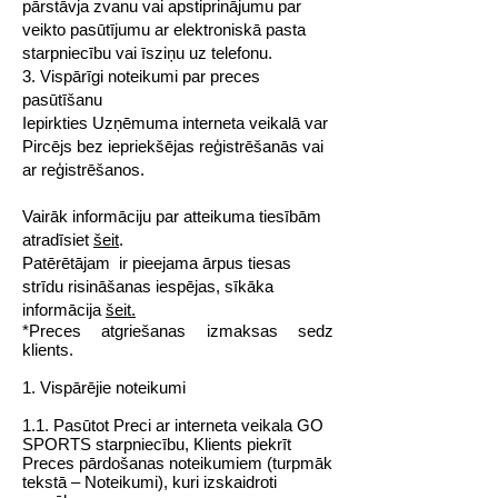
pārstāvja zvanu vai apstiprinājumu par
veikto pasūtījumu ar elektroniskā pasta
starpniecību vai īsziņu uz telefonu.
3. Vispārīgi noteikumi par preces
pasūtīšanu
Iepirkties Uzņēmuma interneta veikalā var
Pircējs bez iepriekšējas reģistrēšanās vai
ar reģistrēšanos.
Vairāk informāciju par atteikuma tiesībām
atradīsiet
šeit
.
Patērētājam ir pieejama ārpus tiesas
strīdu risināšanas iespējas, sīkāka
informācija
šeit.
*Preces atgriešanas izmaksas sedz
klients.
1. Vispārējie noteikumi
1.1. Pasūtot Preci ar interneta veikala GO
SPORTS starpniecību, Klients piekrīt
Preces pārdošanas noteikumiem (turpmāk
tekstā – Noteikumi), kuri izskaidroti