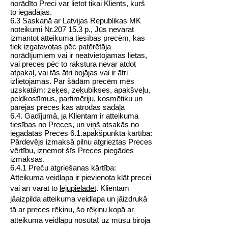
norādīto Preci var lietot tikai Klients, kurš
to iegādājās.
6.3 Saskaņā ar Latvijas Republikas MK
noteikumi Nr.207 15.3 p., Jūs nevarat
izmantot atteikuma tiesības precēm, kas
tiek izgatavotas pēc patērētāja
norādījumiem vai ir neatvietojamas lietas,
vai preces pēc to rakstura nevar atdot
atpakaļ, vai tās ātri bojājas vai ir ātri
izlietojamas. Par šādām precēm mēs
uzskatām: zeķes, zeķubikses, apakšveļu,
peldkostīmus, parfimēriju, kosmētiku un
pārējās preces kas atrodas sadaļā
6.4. Gadījumā, ja Klientam ir atteikuma
tiesības no Preces, un viņš atsakās no
iegādātās Preces 6.1.apakšpunkta kārtībā:
Pārdevējs izmaksā pilnu atgrieztas Preces
vērtību, izņemot šīs Preces piegādes
izmaksas.
6.4.1 Preču atgriešanas kārtība:
Atteikuma veidlapa ir pievienota klāt precei
vai arī varat to
lejupielādēt
. Klientam
jāaizpilda atteikuma veidlapa un jāizdrukā
tā ar preces rēķinu, šo rēķinu kopā ar
t
atteikuma veidlapu nosūta
uz mūsu biroja