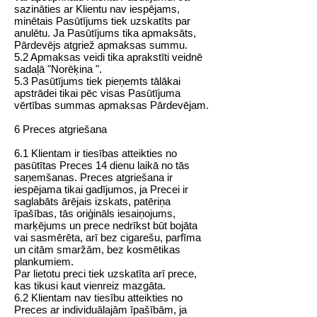
sazināties ar Klientu nav iespējams,
minētais Pasūtījums tiek uzskatīts par
anulētu. Ja Pasūtījums tika apmaksāts,
Pārdevējs atgriež apmaksas summu.
5.2 Apmaksas veidi tika aprakstīti veidnē
sadaļā
"Norēķina "
.
5.3 Pasūtījums tiek pieņemts tālākai
apstrādei tikai pēc visas Pasūtījuma
vērtības summas apmaksas Pārdevējam.
6 Preces atgriešana
6.1 Klientam ir tiesības atteikties no
pasūtītas Preces 14 dienu laikā no tās
saņemšanas. Preces atgriešana ir
iespējama tikai gadījumos, ja Precei ir
saglabāts ārējais izskats, patēriņa
īpašības, tās oriģināls iesaiņojums,
marķējums un prece nedrīkst būt bojāta
vai sasmērēta, arī bez cigarešu, parfīma
un citām smaržām, bez kosmētikas
plankumiem.
Par lietotu preci tiek uzskatīta arī prece,
kas tikusi kaut vienreiz mazgāta.
6.2 Klientam nav tiesību atteikties no
Preces ar individuālajām īpašībām, ja