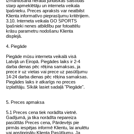
izmantošana nerada juridiskās saistības
starp apmeklētāju un interneta veikala
īpašnieku. Preces apraksts var neatbilst
Klienta informatīvo pieprasījumu kritērijiem.
3.10. Interneta veikala GO SPORTS
īpašnieki nenes atbildību par fotoattēlu
krāsu parametru nodošanu Klienta
displejā.
4. Piegāde
Piegāde mūsu interneta veikalā visā
Latvijā un Eiropā. Piegādes laiks ir 2-4
darba dienas pēc rēķina samaksas, ja
prece ir uz vietas vai prece uz pasūtījumu
14-24
darba dienas pēc rēķina samaksas.
Piegādes laiks ir atkarīgs no preces
izplatītāju. Sīkāk lasiet sadaļā
"Piegāde"
.
5. Preces apmaksa
5.1 Preces cena tiek norādīta vietnē.
Gadījumā, ja tika norādīta nepareiza
pasūtītās Preces cena, Pārdevējs pie
pirmās iespējas informē Klientu, lai anulētu
vai apstiprinātu Klienta Pasūtījumu. Ja