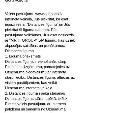
GO SPORTS
Veicot pasūtījumu
www.gosports.lv
interneta veikalā, Jūs piekrītat, ka esat
iepazinies ar “Distances līgumu” un Jūs
piekrītat šī līguma saturam. Pēc
pasūtījuma veikšanas, Jūs esat noslēdzis
ar “MR IT GROUP” SIA līgumu, kas uzliek
abpusējas saistības un pienākumus.
Distances līgums
1. Līguma priekšmets
Distances līgums ir vienošanās starp
Pircēju un Uzņēmumu, pamatojoties uz
Uzņēmuma piedāvājumu ar Interneta
starpniecību. Distances līgums attiecas uz
visiem pasūtījumiem, kas veikti
Uzņēmuma interneta veikalā.
2. Distances līguma spēkā stāšanās
Distances līgums stājas spēkā, tiklīdz
Pircējs veicis pasūtījumu ar Interneta
palīdzību un saņēmis no Uzņēmuma