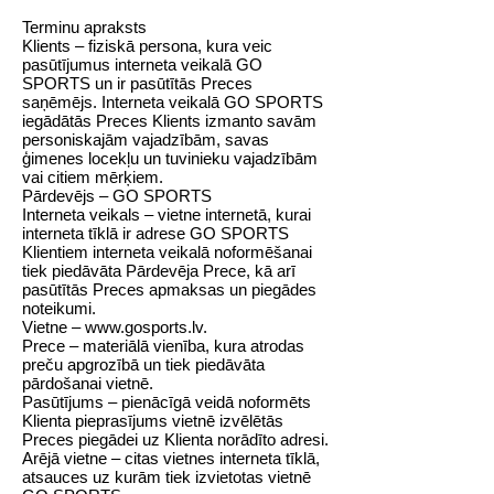
Terminu apraksts
Klients – fiziskā persona, kura veic
pasūtījumus interneta veikalā GO
SPORTS un ir pasūtītās Preces
saņēmējs. Interneta veikalā GO SPORTS
iegādātās Preces Klients izmanto savām
personiskajām vajadzībām, savas
ģimenes locekļu un tuvinieku vajadzībām
vai citiem mērķiem.
Pārdevējs – GO SPORTS
Interneta veikals – vietne internetā, kurai
interneta tīklā ir adrese GO SPORTS
Klientiem interneta veikalā noformēšanai
tiek piedāvāta Pārdevēja Prece, kā arī
pasūtītās Preces apmaksas un piegādes
noteikumi.
Vietne –
www.gosports.lv
.
Prece – materiālā vienība, kura atrodas
preču apgrozībā un tiek piedāvāta
pārdošanai vietnē.
Pasūtījums – pienācīgā veidā noformēts
Klienta pieprasījums vietnē izvēlētās
Preces piegādei uz Klienta norādīto adresi.
Arējā vietne – citas vietnes interneta tīklā,
atsauces uz kurām tiek izvietotas vietnē