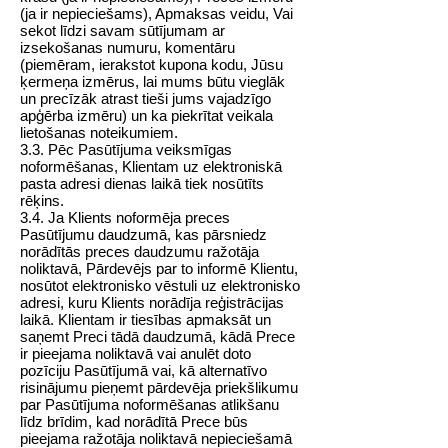
(ja ir nepieciešams), Apmaksas veidu, Vai
sekot līdzi savam sūtījumam ar
izsekošanas numuru, komentāru
(piemēram, ierakstot kupona kodu, Jūsu
ķermeņa izmērus, lai mums būtu vieglāk
un precīzāk atrast tieši jums vajadzīgo
apģērba izmēru) un ka piekrītat veikala
lietošanas noteikumiem.
3.3. Pēc Pasūtījuma veiksmīgas
noformēšanas, Klientam uz elektroniskā
pasta adresi dienas laikā tiek nosūtīts
rēķins.
3.4. Ja Klients noformēja preces
Pasūtījumu daudzumā, kas pārsniedz
norādītās preces daudzumu ražotāja
noliktavā, Pārdevējs par to informē Klientu,
nosūtot elektronisko vēstuli uz elektronisko
adresi, kuru Klients norādīja reģistrācijas
laikā. Klientam ir tiesības apmaksāt un
saņemt Preci tādā daudzumā, kādā Prece
ir pieejama noliktavā vai anulēt doto
pozīciju Pasūtījumā vai, kā alternatīvo
risinājumu pieņemt pārdevēja priekšlikumu
par Pasūtījuma noformēšanas atlikšanu
līdz brīdim, kad norādītā Prece būs
pieejama ražotāja noliktavā nepieciešamā