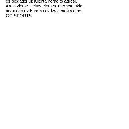
es piegādei uz Klienta norādīto adresi.
Arējā vietne – citas vietnes interneta tīklā,
atsauces uz kurām tiek izvietotas vietnē
GO SPORTS
zīmols, preču zīmju nosaukums un logotipi
pieder to īpašniekam.
8 Garantijas un atbildība
8.1 Pārdevējs nenes atbildību par Klientam
radušos zaudējumu, kas radies Preces
nepareizas lietošanas rezultātā.
8.2 Pārdevējs nenes atbildību par ārējo
vietņu saturu un funkcionalitāti.
8.3 Pārdevējam ir tiesības atdot vai kādā
citā veidā nodot savas tiesības un
pienākumus savstarpējās attiecībās ar
Klientu trešajām personām.
8.4 Preču aprakstiem interneta veikalā
es piegādei uz Klienta norādīto adresi.
Arējā vietne – citas vietnes interneta tīklā,
atsauces uz kurām tiek izvietotas vietnē
GO SPORTS
ir vienīgi informatīvs
raksturs, un šīs informācijas izmantošana
nerada juridisko pienākumu izveidošanos
starp apmeklētāju un interneta veikala
īpašnieku. Preces apraksta precizitāte var