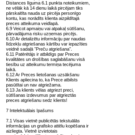
Distances līguma 6.1 punkta noteikumiem,
ne vēlāk kā 14 dienu laikā pircējam tiks
pārskaitīta nauda uz pircēja personīgo
kontu, kas norādīts klienta aizpildītajā
preces atteikuma veidlapā.
6.9 Veicot apmaiņu vai atpakaļ sūtīšanu,
pārvadājuma risku uzņemas pircējs.
6.10 Ar detalizētu informāciju par naudas
līdzekļu atgriešanas kārtību var iepazīties
veidnē sadaļā "
Preču atgriešana
".
6.11 Patērētājs ir atbildīgs par Preces
kvalitātes un drošības saglabāšanu visā
tiesību uz atteikumu termiņa tecējuma
laikā.
6.12 Ar Preces lietošanas uzsākšanu
Klients apliecina to, ka Prece atbilsts
pasūtītai un nav atgriežama.
6.13 Ja klients vēlas atgriezt preci,
sūtīšanas izdevumus par atgrieztās
preces atgriešanu sedz klients!
7 Intelektuālais īpašums
7.1 Visas vietnē publicētās tekstuālās
informācijas un grafisko attēlu kopēšana ir
aizliegta. Vietnē izvietotais