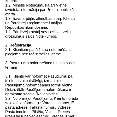
zemāk.
1.2. Minētie Noteikumi, kā arī Vietnē
izvietota informācija par Preci ir publiskā
oferta.
1.3. Savstarpējās attiecības starp Klientu
un Pārdevēju reglamentē Latvijas
Republikas likumdošana.
1.4. Pārdevējs atstāj sev tiesības veikt
grozījumus šajos Noteikumos.
2. Reģistrācija
2.1. Klientiem pasūtījuma noformēšana ir
pieejama bez reģistrācijas vietnē.
3. Pasūtījuma noformēšana un tā izpildes
termiņi
3.1. Klients var noformēt Pasūtījumu pa
telefonu vai patstāvīgi, izmantojot
Pasūtījuma noformēšanas formu vietnē.
Detalizētāk Pasūtījuma noformēšana ir
aprakstīta sadaļā
"Kā iepirkties"
.
3.2. Noformējot Pasūtījumu, Klients norāda
sekojošo informāciju: Vārds, Uzvārds, E-
pasta adrese, Tālruņa numuru, Adrese,
Pasta indekss, Pilsēta, Valsts, Preces
krāsu
(ja ir nepieciešams)
, Preces izmēru