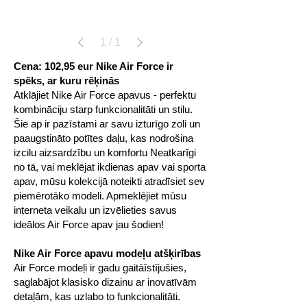
1
/
1
Cena: 102,95 eur
Nike Air Force ir
spēks, ar kuru rēķinās
Atklājiet Nike Air Force apavus - perfektu
kombināciju starp funkcionalitāti un stilu.
Šie ap ir pazīstami ar savu izturīgo zoli un
paaugstināto potītes daļu, kas nodrošina
izcilu aizsardzību un komfortu Neatkarīgi
no tā, vai meklējat ikdienas apav vai sporta
apav, mūsu kolekcijā noteikti atradīsiet sev
piemērotāko modeli. Apmeklējiet mūsu
interneta veikalu un izvēlieties savus
ideālos Air Force apav jau šodien!
Nike Air Force apavu modeļu atšķirības
Air Force modeļi ir gadu gaitāīstījušies,
saglabājot klasisko dizainu ar inovatīvām
detaļām, kas uzlabo to funkcionalitāti.