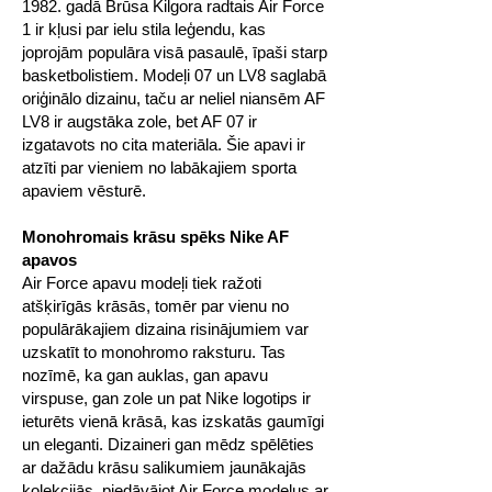
1982. gadā Brūsa Kilgora radtais Air Force
1 ir kļusi par ielu stila leģendu, kas
joprojām populāra visā pasaulē, īpaši starp
basketbolistiem. Modeļi 07 un LV8 saglabā
oriģinālo dizainu, taču ar neliel niansēm AF
LV8 ir augstāka zole, bet AF 07 ir
izgatavots no cita materiāla. Šie apavi ir
atzīti par vieniem no labākajiem sporta
apaviem vēsturē.
Monohromais krāsu spēks Nike AF
apavos
Air Force apavu modeļi tiek ražoti
atšķirīgās krāsās, tomēr par vienu no
populārākajiem dizaina risinājumiem var
uzskatīt to monohromo raksturu. Tas
nozīmē, ka gan auklas, gan apavu
virspuse, gan zole un pat Nike logotips ir
ieturēts vienā krāsā, kas izskatās gaumīgi
un eleganti. Dizaineri gan mēdz spēlēties
ar dažādu krāsu salikumiem jaunākajās
kolekcijās, piedāvājot Air Force modeļus ar