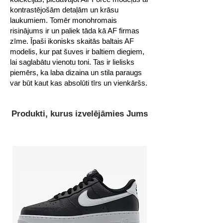
kontrastējošām detaļām un krāsu
laukumiem. Tomēr monohromais
risinājums ir un paliek tāda kā AF firmas
zīme. Īpaši ikonisks skaitās baltais AF
modelis, kur pat šuves ir baltiem diegiem,
lai saglabātu vienotu toni. Tas ir lielisks
piemērs, ka laba dizaina un stila paraugs
var būt kaut kas absolūti tīrs un vienkāršs.
Produkti, kurus izvelējāmies Jums