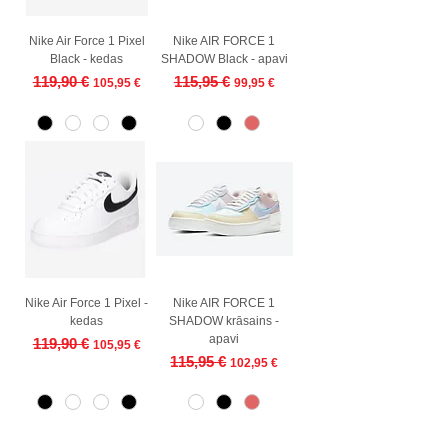
Nike Air Force 1 Pixel
Nike AIR FORCE 1
Black - kedas
SHADOW Black - apavi
Parastā cena
Izpārdošanas cena
Parastā cena
Izpārdošanas cena
119,90 €
115,95 €
105,95 €
99,95 €
Nike Air Force 1 Pixel -
Nike AIR FORCE 1
kedas
SHADOW krāsains -
apavi
Parastā cena
Izpārdošanas cena
119,90 €
105,95 €
Parastā cena
Izpārdošanas cena
115,95 €
102,95 €