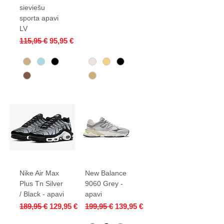
sieviešu
sporta apavi
LV
Parastā cena
Izpārdošanas cena
115,95 €
95,95 €
Nike Air Max
New Balance
Plus Tn Silver
9060 Grey -
/ Black - apavi
apavi
Parastā cena
Izpārdošanas cena
Parastā cena
Izpārdošanas cena
189,95 €
129,95 €
199,95 €
139,95 €