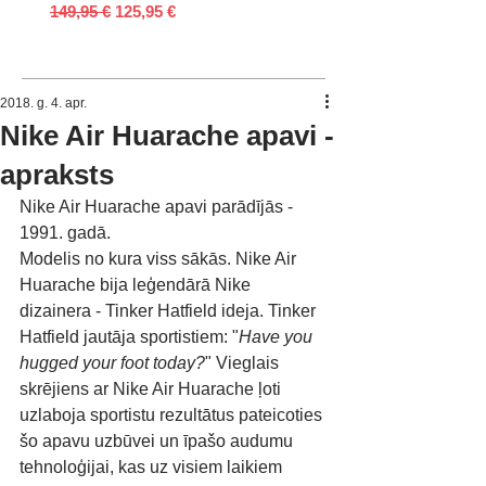
Parastā cena
Izpārdošanas cena
Parastā cena
149,95 €
125,95 €
149,95 €
2018. g. 4. apr.
Nike Air Huarache apavi -
apraksts
Nike Air Huarache apavi parādījās - 
1991. gadā. 
Modelis no kura viss sākās. Nike Air 
Huarache bija leģendārā Nike 
dizainera - Tinker Hatfield ideja. Tinker 
Hatfield jautāja sportistiem: "
Have you 
hugged your foot today?
" Vieglais 
skrējiens ar Nike Air Huarache ļoti 
uzlaboja sportistu rezultātus pateicoties 
šo apavu uzbūvei un īpašo audumu 
tehnoloģijai, kas uz visiem laikiem 