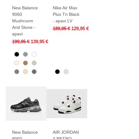
New Balance
Nike Air Max
9060
Plus Tn Black
Mushroom
- apavi LV
Arid Stone -
Parastā cena
Izpārdošanas cena
189,95 €
129,95 €
apavi
Parastā cena
Izpārdošanas cena
199,95 €
139,95 €
New Balance
AIR JORDAN
9060
4 RETRO