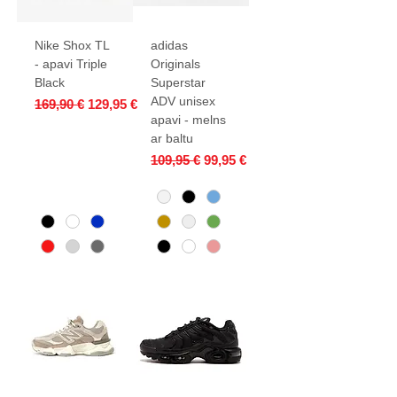
Nike Shox TL
adidas
- apavi Triple
Originals
Black
Superstar
ADV unisex
Parastā cena
Izpārdošanas cena
169,90 €
129,95 €
apavi - melns
ar baltu
Parastā cena
Izpārdošanas cena
109,95 €
99,95 €