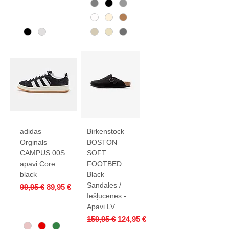
adidas
Birkenstock
Orginals
BOSTON
CAMPUS 00S
SOFT
apavi Core
FOOTBED
black
Black
Sandales /
Parastā cena
Izpārdošanas cena
99,95 €
89,95 €
Iešļūcenes -
Apavi LV
Parastā cena
Izpārdošanas cena
159,95 €
124,95 €