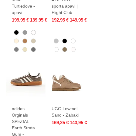
Turtledove -
sporta apavi |
apavi
Flight Club
Parastā cena
Izpārdošanas cena
Parastā cena
Izpārdošanas cena
199,95 €
139,95 €
192,95 €
149,95 €
adidas
UGG Lowmel
Orginals
Sand - Zābaki
SPEZIAL
Parastā cena
Izpārdošanas cena
169,25 €
143,95 €
Earth Strata
Gum -