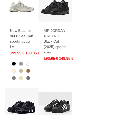
New Balance
AIR JORDAN
9060 Sea Salt
4 RETRO
sporta apavi
Black Cat
LV
(2025) sporta
apavi
Parastā cena
Izpārdošanas cena
199,95 €
139,95 €
Parastā cena
Izpārdošanas cena
192,95 €
149,95 €