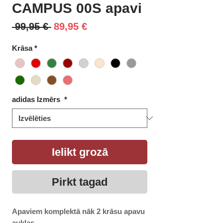
CAMPUS 00S apavi
Parastā
Izpārdošanas
 99,95 € 
89,95 €
cena
cena
Krāsa
*
adidas Izmērs
*
Ielikt grozā
Pirkt tagad
Apaviem komplektā nāk 2 krāsu apavu
auklas