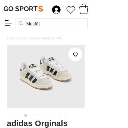
GO SPORT
S
Bezmaksas piegāde sākot no 60€
adidas Orginals