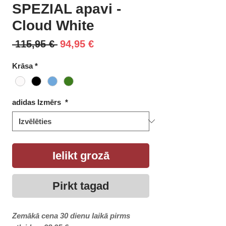
SPEZIAL apavi -
Cloud White
Parastā
Izpārdošanas
 115,95 € 
94,95 €
cena
cena
Krāsa
*
adidas Izmērs
*
Ielikt grozā
Pirkt tagad
Zemākā cena 30 dienu laikā pirms