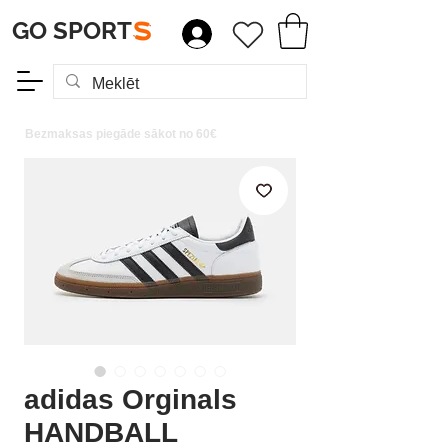
GO SPORT
S
Bezmaksas piegāde sākot no 60€
adidas Orginals
HANDBALL