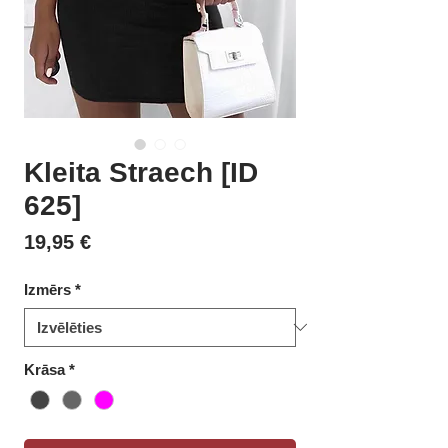
Kleita Straech [ID
625]
Cena
19,95 €
Izmērs
*
Krāsa
*