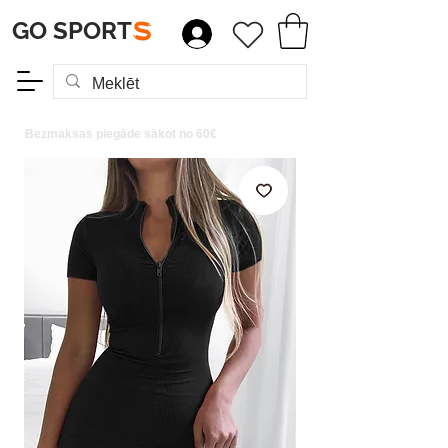
GO SPORT
S
Bezmaksas piegāde sākot no 60€