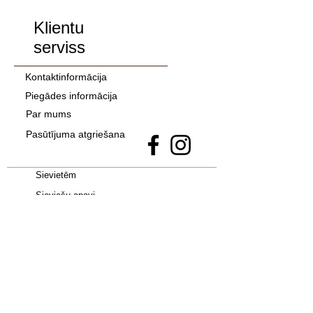
Klientu
serviss
Kontaktinformācija
Piegādes informācija
Par mums
Pasūtījuma atgriešana
Sievietēm
Sieviešu apavi
Sieviešu apģērbi
Vīriešiem
Bērniem
Apavi -
Jordan 4
•
adidas Campus 00S
•
Uptempo 96
•
adidas SAMBA
•
New