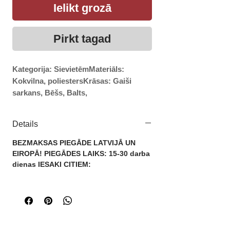
Ielikt grozā
Pirkt tagad
Kategorija: SievietēmMateriāls: 
Kokvilna, poliestersKrāsas: Gaiši 
sarkans, Bēšs, Balts, 
KafijaMĒRĪJUMI:Izmērs: XSKrūtis: 
88cmPleci: 37cmGarums: 
Details
82cmPiedurknes: 60cmIzmērs: 
XS/SKrūtis: 92cmPleci: 38cmGarums: 
BEZMAKSAS PIEGĀDE LATVIJĀ UN
83cmPiedurknes: 61cmIzmērs: 
EIROPĀ! PIEGĀDES LAIKS: 15-30 darba
SKrūtis: 96cmPleci: 39Garums: 
dienas IESAKI CITIEM:
84cmPiedurknes: 62cmIzmērs: 
S/MKrūtis: 100cmPleci: 40cmGarums: 
85cmPiedurknes: 63cmIzmērs: 
MKrūtis: 102cmPleci: 41Garums: 
86cmPiedurknes: 64cm