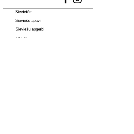
pārspīlēti uzsvērt pazīstamās ABZORB
un SBS amortizācijas platformas.
Sievietēm
Sieviešu apavi
Sieviešu apģērbi
Vīriešiem
Bērniem
Apavi -
Jordan 4
•
adidas Campus 00S
•
Uptempo 96
•
adidas SAMBA
•
New
Balance 9060
•
Nike Dunk
•
adidas
Spezial
•
Jordan 1 Mid
•
Air Max Plus
•
Jordan 1 Low
•
Spizike Low
•
adidas Gazelle
•
adidas
Superstar
•
UGG
•
AIR MAX 90
•
Birkenstock
•
TAZZ
•
TASMAN
•
HOKA
•
Lowmel
•
Shox TL
Apmaksa ar