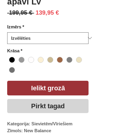
apavi LV
Parastā
Izpārdošanas
 199,95 € 
139,95 €
cena
cena
Izmērs
*
Krāsa
*
Ielikt grozā
Pirkt tagad
Kategorija: Sievietēm/Vīriešiem
Zīmols: New Balance