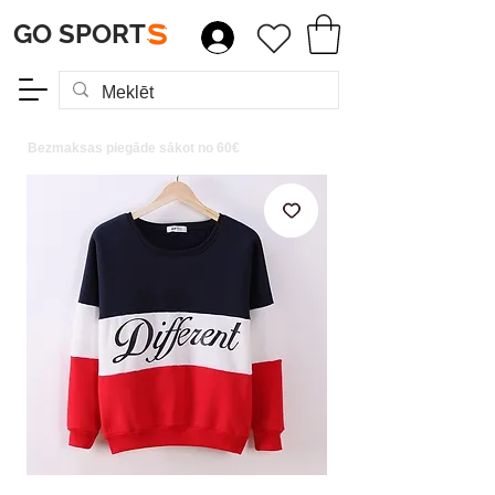
GO SPORT
S
Bezmaksas piegāde sākot no 60€