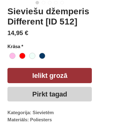
Sieviešu džemperis
Different [ID 512]
Cena
14,95 €
Krāsa
*
Ielikt grozā
Pirkt tagad
Kategorija: Sievietēm
Materiāls: Poliesters
Uzmanību! Izmēri var neatbilst Jūsu 