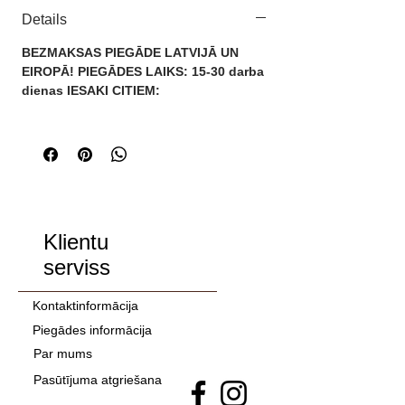
izmēram, tāpēc iesakām veikt ķermeņa 
Details
mērījumus un izvēlēties sev pareizo!
BEZMAKSAS PIEGĀDE LATVIJĀ UN
Izmērs brīvs (S-M)
EIROPĀ! PIEGĀDES LAIKS: 15-30 darba
Pleci: 44cm
dienas IESAKI CITIEM:
Krūtis: 94-98cm
Piedurknes: 58cm
Garums: 62cm
Uz birkas nav atbilstošais izmērs, jo 
tas neatbilst Eiropas izmēriem. Taču 
augstāk redzamie izmēri ir pārveidoti 
Klientu
atbilstoši Eiropas izmēriem.
serviss
Kontaktinformācija
Piegādes informācija
Par mums
Pasūtījuma atgriešana