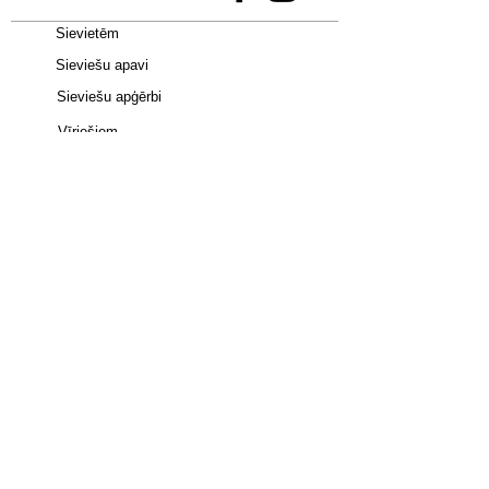
Sievietēm
Sieviešu apavi
Sieviešu apģērbi
Vīriešiem
Bērniem
Apavi -
Jordan 4
•
adidas Campus 00S
•
Uptempo 96
•
adidas SAMBA
•
New
Balance 9060
•
Nike Dunk
•
adidas
Spezial
•
Jordan 1 Mid
•
Air Max Plus
•
Jordan 1 Low
•
Spizike Low
•
adidas Gazelle
•
adidas
Superstar
•
UGG
•
AIR MAX 90
•
Birkenstock
•
TAZZ
•
TASMAN
•
HOKA
•
Lowmel
•
Shox TL
Apmaksa ar