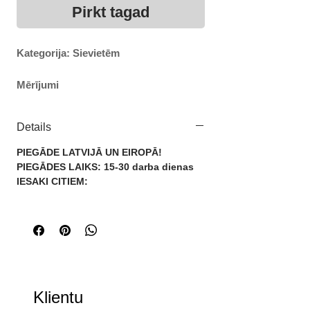
Pirkt tagad
Kategorija: Sievietēm
Mērījumi
Izmērs: XS
Krūtis: 126cm
Details
Garums: 82cm
PIEGĀDE LATVIJĀ UN EIROPĀ!
Izmērs: S
PIEGĀDES LAIKS: 15-30 darba dienas
Krūtis: 126cm
IESAKI CITIEM:
Garums: 83cm
Izmērs: M
Krūtis: 126cm
Garums: 85cm
Izmērs: L
Klientu
Krūtis: 126cm