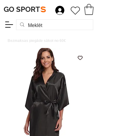
GO SPORT
S
Bezmaksas piegāde sākot no 60€