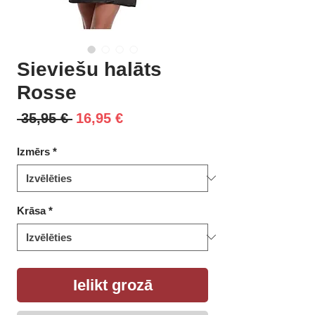
Sieviešu halāts
Rosse
Parastā
Izpārdošanas
 35,95 € 
16,95 €
cena
cena
Izmērs
*
Krāsa
*
Ielikt grozā