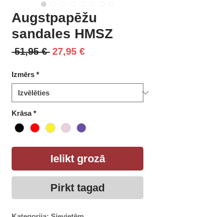
Augstpapēžu
sandales HMSZ
Parastā
Izpārdošanas
 51,95 € 
27,95 €
cena
cena
Izmērs
*
Krāsa
*
Ielikt grozā
Pirkt tagad
Kategorija: Sievietēm