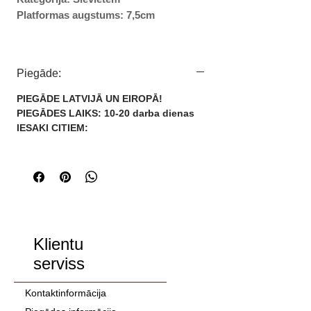
Platformas augstums: 7,5cm
IZMĒRI:
35
Piegāde:
36
37
PIEGĀDE LATVIJĀ UN EIROPĀ!
38
PIEGĀDES LAIKS: 10-20 darba dienas
39
IESAKI CITIEM:
40
41
42
Klientu
serviss
Kontaktinformācija