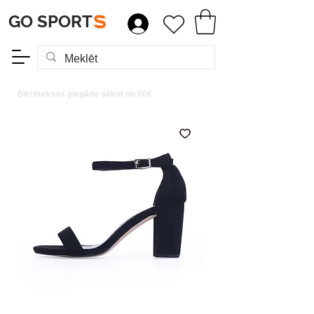
GO SPORT
S
Bezmaksas piegāde sākot no 60€