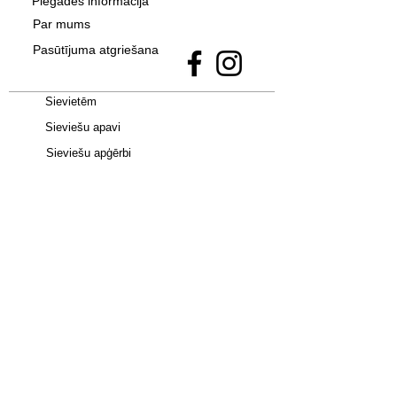
Piegādes informācija
Par mums
Pasūtījuma atgriešana
Sievietēm
Sieviešu apavi
Sieviešu apģērbi
Vīriešiem
Bērniem
Apavi -
Jordan 4
•
adidas Campus 00S
•
Uptempo 96
•
adidas SAMBA
•
New
Balance 9060
•
Nike Dunk
•
adidas
Spezial
•
Jordan 1 Mid
•
Air Max Plus
•
Jordan 1 Low
•
Spizike Low
•
adidas Gazelle
•
adidas
Superstar
•
UGG
•
AIR MAX 90
•
Birkenstock
•
TAZZ
•
TASMAN
•