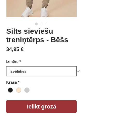
Silts sieviešu
treniņtērps - Bēšs
Cena
34,95 €
Izmērs
*
Krāsa
*
Ielikt grozā