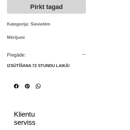
Pirkt tagad
Kategorija: Sievietēm
Mērījumi
Izmērs: XS
Pleci: 51 cmGarums: 64 cmPiedurknes
Piegāde:
garums: 55 cmKrūtis: 104 cm
IZSŪTĪŠANA 72 STUNDU LAIKĀ!
Izmērs: S
Pleci: 52 cmGarums: 65 cmPiedurknes
garums: 56 cmKrūtis: 108 cm
Izmērs: M
Pleci: 53 cmGarums: 66 cmPiedurknes
Klientu
garums: 57 cmKrūtis: 112 cm
serviss