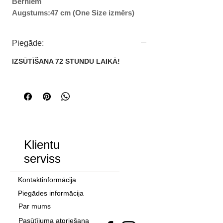
Bērniem
Augstums:47 cm (One Size izmērs)
Garums:34.5 cm (One Size izmērs)
Platums:15 cm (One Size izmērs)
Piegāde:
Transportēšanas rokturis:5 cm (One
Size izmērs)
IZSŪTĪŠANA 72 STUNDU LAIKĀ!
Tilpums:30 l (One Size izmērs)
Svars:1050 g
Klientu
serviss
Kontaktinformācija
Piegādes informācija
Par mums
Pasūtījuma atgriešana