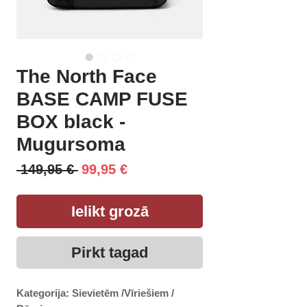
The North Face
BASE CAMP FUSE
BOX black -
Mugursoma
Parastā
Izpārdošanas
 149,95 € 
99,95 €
cena
cena
Ielikt grozā
Pirkt tagad
Kategorija: Sievietēm /Vīriešiem /