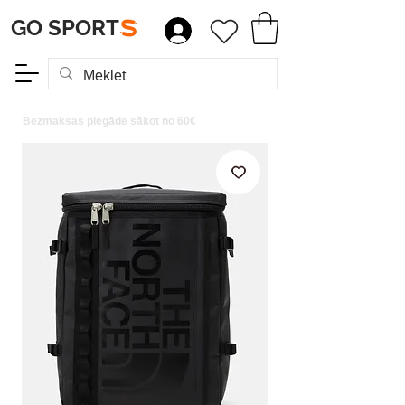
GO SPORT
S
Bezmaksas piegāde sākot no 60€