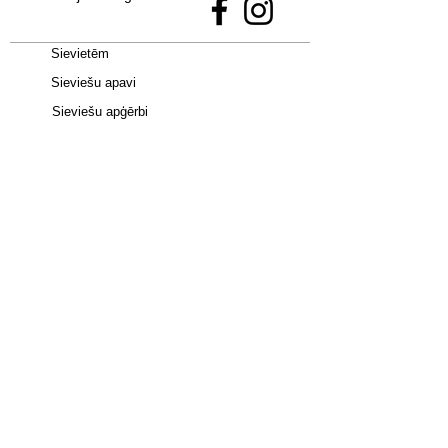
Sievietēm
Sieviešu apavi
Sieviešu apģērbi
Vīriešiem
Bērniem
Apavi -
Jordan 4
•
adidas Campus 00S
•
Uptempo 96
•
adidas SAMBA
•
New
Balance 9060
•
Nike Dunk
•
adidas
Spezial
•
Jordan 1 Mid
•
Air Max Plus
•
Jordan 1 Low
•
Spizike Low
•
adidas Gazelle
•
adidas
Superstar
•
UGG
•
AIR MAX 90
•
Birkenstock
•
TAZZ
•
TASMAN
•
HOKA
•
Lowmel
•
Shox TL