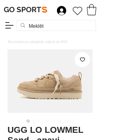
GO SPORT
S
Bezmaksas piegāde sākot no 60€
UGG LO LOWMEL