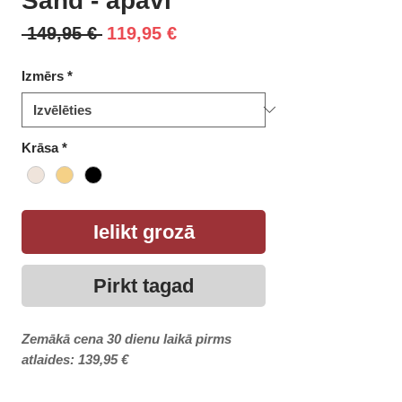
Sand - apavi
Parastā
Izpārdošanas
 149,95 € 
119,95 €
cena
cena
Izmērs
*
Krāsa
*
Ielikt grozā
Pirkt tagad
Zemākā cena 30 dienu laikā pirms
atlaides: 139,95 €
Kategorija: Sievietēm