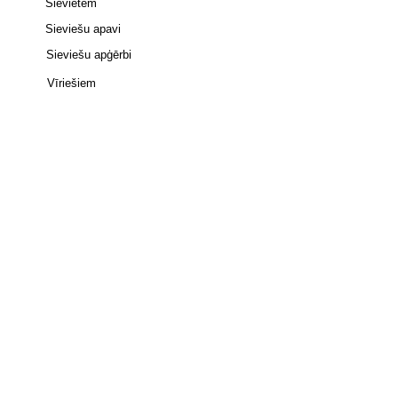
Sievietēm
Sieviešu apavi
Sieviešu apģērbi
Vīriešiem
Bērniem
Apavi -
Jordan 4
•
adidas Campus 00S
•
Uptempo 96
•
adidas SAMBA
•
New
Balance 9060
•
Nike Dunk
•
adidas
Spezial
•
Jordan 1 Mid
•
Air Max Plus
•
Jordan 1 Low
•
Spizike Low
•
adidas Gazelle
•
adidas
Superstar
•
UGG
•
AIR MAX 90
•
Birkenstock
•
TAZZ
•
TASMAN
•
HOKA
•
Lowmel
•
Shox TL
Apmaksa ar