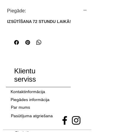
Zīmols: UGG
Piegāde:
Izmēri:
IZSŪTĪŠANA 72 STUNDU LAIKĀ!
EUR
36
37
38
39
40
41
Klientu
42
serviss
43
Kontaktinformācija
Piegādes informācija
Par mums
Pasūtījuma atgriešana