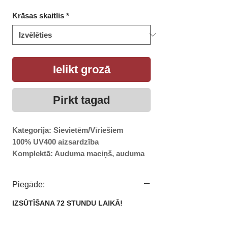
cena
cena
Krāsas skaitlis
*
Ielikt grozā
Pirkt tagad
Kategorija: Sievietēm/Vīriešiem
100% UV400 aizsardzība
Komplektā: Auduma maciņš, auduma
lupatiņa
Piegāde:
Lēcas augstums - 50mm
Lēcas platums - 40mm
IZSŪTĪŠANA 72 STUNDU LAIKĀ!