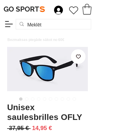
GO SPORT
S
Bezmaksas piegāde sākot no 60€
Unisex
saulesbrilles OFLY
Parastā
Izpārdošanas
 37,95 € 
14,95 €