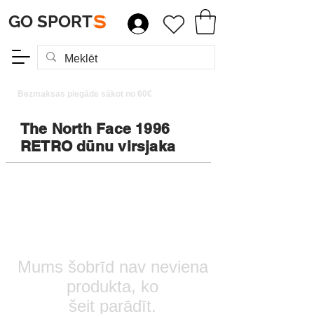
GO SPORT
S
Bezmaksas piegāde sākot no 60€
The North Face 1996
RETRO dūnu virsjaka
Mums šobrīd nav neviena
produkta, ko
šeit parādīt.