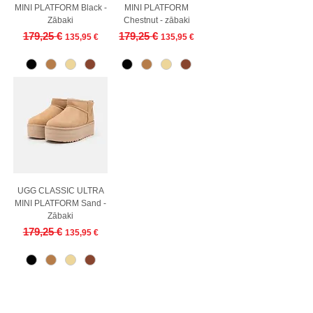
MINI PLATFORM Black -
MINI PLATFORM
Zābaki
Chestnut - zābaki
Parastā cena
Izpārdošanas cena
Parastā cena
Izpārdošanas cena
179,25 €
179,25 €
135,95 €
135,95 €
UGG CLASSIC ULTRA
MINI PLATFORM Sand -
Zābaki
Parastā cena
Izpārdošanas cena
179,25 €
135,95 €