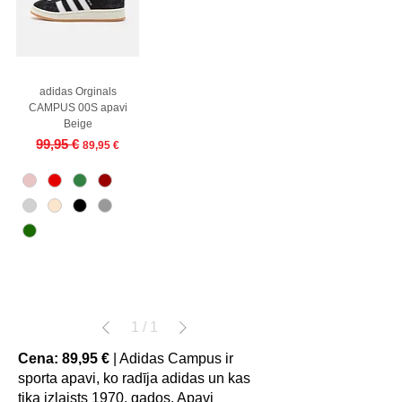
adidas Orginals
CAMPUS 00S apavi
Beige
Regular Price
Sale Price
99,95 €
89,95 €
1
/
1
Cena: 89,95 €
| Adidas Campus ir
sporta apavi, ko radīja adidas un kas
tika izlaists 1970. gados. Apavi