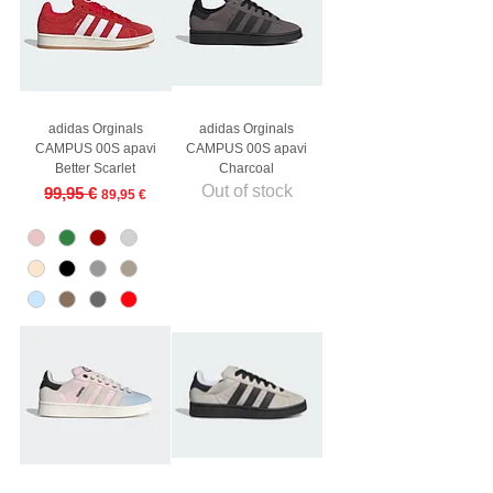
adidas Orginals
adidas Orginals
CAMPUS 00S apavi
CAMPUS 00S apavi
Better Scarlet
Charcoal
Out of stock
Regular Price
Sale Price
99,95 €
89,95 €