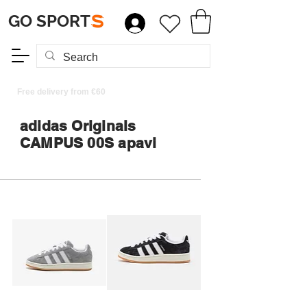
GO SPORT
S
Free delivery from €60
adidas Originals
CAMPUS 00S apavi