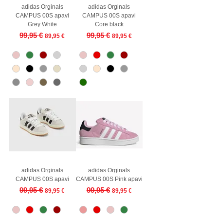
adidas Orginals
adidas Orginals
CAMPUS 00S apavi
CAMPUS 00S apavi
Grey White
Core black
Regular Price
Sale Price
Regular Price
Sale Price
99,95 €
99,95 €
89,95 €
89,95 €
adidas Orginals
adidas Orginals
CAMPUS 00S apavi
CAMPUS 00S Pink apavi
Regular Price
Sale Price
Regular Price
Sale Price
99,95 €
99,95 €
89,95 €
89,95 €