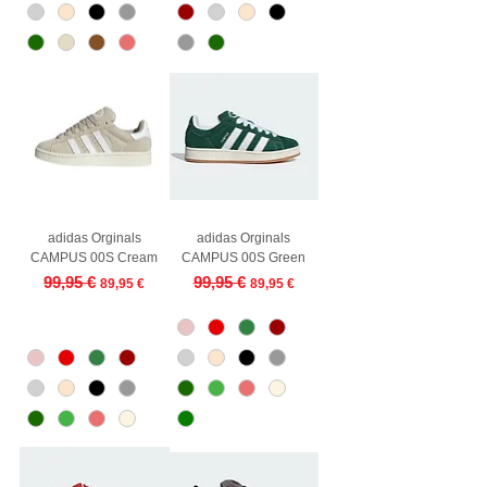
adidas Orginals
adidas Orginals
CAMPUS 00S Cream
CAMPUS 00S Green
Regular Price
Sale Price
Regular Price
Sale Price
99,95 €
99,95 €
89,95 €
89,95 €