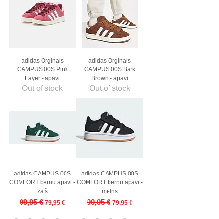
adidas Orginals
adidas Orginals
CAMPUS 00S Pink
CAMPUS 00S Bark
Layer - apavi
Brown - apavi
Out of stock
Out of stock
adidas CAMPUS 00S
adidas CAMPUS 00S
COMFORT bērnu apavi -
COMFORT bērnu apavi -
zaļš
melns
Regular Price
Sale Price
Regular Price
Sale Price
99,95 €
99,95 €
79,95 €
79,95 €