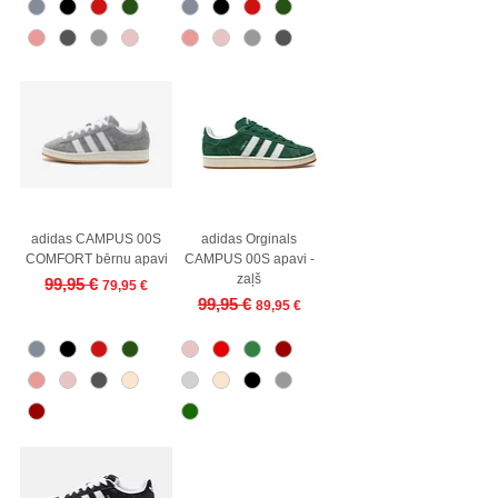
adidas CAMPUS 00S
adidas Orginals
COMFORT bērnu apavi
CAMPUS 00S apavi -
zaļš
Regular Price
Sale Price
99,95 €
79,95 €
Regular Price
Sale Price
99,95 €
89,95 €