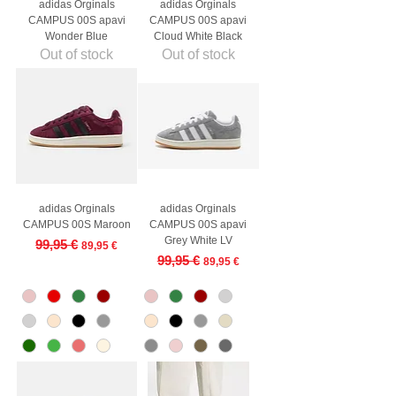
adidas Orginals
adidas Orginals
CAMPUS 00S apavi
CAMPUS 00S apavi
Wonder Blue
Cloud White Black
Out of stock
Out of stock
adidas Orginals
adidas Orginals
CAMPUS 00S Maroon
CAMPUS 00S apavi
Grey White LV
Regular Price
Sale Price
99,95 €
89,95 €
Regular Price
Sale Price
99,95 €
89,95 €