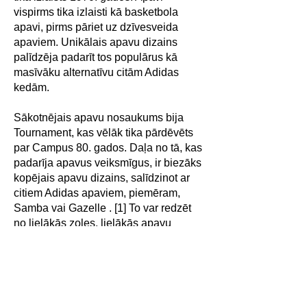
vispirms tika izlaisti kā basketbola
apavi, pirms pāriet uz dzīvesveida
apaviem. Unikālais apavu dizains
palīdzēja padarīt tos populārus kā
masīvāku alternatīvu citām Adidas
kedām.
Sākotnējais apavu nosaukums bija
Tournament, kas vēlāk tika pārdēvēts
par Campus 80. gados. Daļa no tā, kas
padarīja apavus veiksmīgus, ir biezāks
kopējais apavu dizains, salīdzinot ar
citiem Adidas apaviem, piemēram,
Samba vai Gazelle . [1] To var redzēt
no lielākās zoles, lielākās apavu
augšdaļas un pat platākām svītrām
sānos. Tas padarīja apavus par labāku
izvēli cilvēkiem, kuri dod priekšroku
komfortam vai pat platākiem apaviem
kājām. Apaviem ir arī vienkāršāks