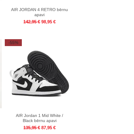
AIR JORDAN 4 RETRO bērnu
Quick View
apavi
Regular Price
Sale Price
142,95 €
98,95 €
-55%
AIR Jordan 1 Mid White /
Quick View
Black bērnu apavi
Regular Price
Sale Price
135,95 €
87,95 €