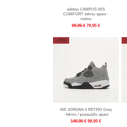
adidas CAMPUS 00S
Quick View
COMFORT bērnu apavi -
melns
Regular Price
Sale Price
99,95 €
79,95 €
-70%
AIR JORDAN 4 RETRO Grey
Quick View
- bērnu / pusaudžu apavi
Regular Price
Sale Price
149,95 €
98,95 €