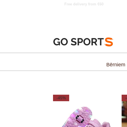
Free delivery from €60
GO SPORT
S
Bērniem
-45%