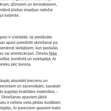
emēram, džinsiem un treniņtērpiem,
iedāvā plašas iespējas radošai
ja turpinās.
i ir izstrādāti, lai piedāvātu
nas apavi paredzēti skriešanai pa
iemēroti skrējējiem, kuri piedalās
jas vai amortizācijas. Zīmola
Nike
elībā, komfortā un veiktspējā. Ar
prieku pēc treniņa.
āspēj absorbēt triecienu un
a treniņiem un sacensībām, savukārt
o augstas kvalitātes materiālus –
. Skriešanas apaviem jābūt
alu ir neliela vieta pēdas kustībām.
ktspēju. Ar pareiziem apaviem katrs