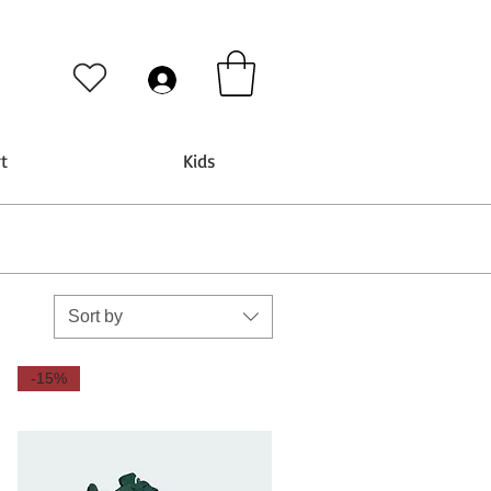
t
Kids
Sort by
-15%