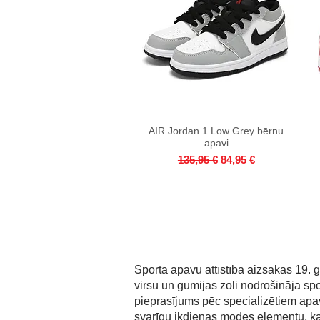
AIR Jordan 1 Low Grey bērnu
Quick View
apavi
Regular Price
Sale Price
135,95 €
84,95 €
Sporta apavu attīstība aizsākās 19. 
virsu un gumijas zoli nodrošināja spor
pieprasījums pēc specializētiem apav
svarīgu ikdienas modes elementu, kas