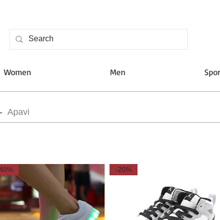
Women
Men
Spor
 -
Apavi
-40%
-20%