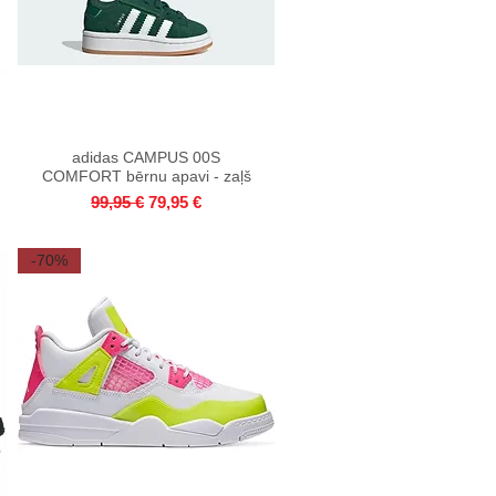
adidas CAMPUS 00S
Quick View
COMFORT bērnu apavi - zaļš
Regular Price
Sale Price
99,95 €
79,95 €
-70%