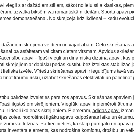
avi viegli s ar dažādiem stiliem, sākot no ielu stila klasikas, pi
mēram, uzvalka biksēm vai romantiskām kleitām. Sporta apavi p
ksmes demonstrēšanai. No skrējceļa līdz ikdienai – kedu evolūci
i dažādiem skrējiena veidiem un vajadzībām. Ceļu skriešanas apav
ešanai pa asfaltētām vai citām cietām virsmām. Apvidus skrieša
Sacensību apavi – īpaši viegli un dinamiska dizaina apavi, kas p
ti skrējējiem ar dabisku pēdas kustību bez izteiktas stabilizāci
lieliska izvēle. Vīriešu skriešanas apavi ir ieguldījums tavā ves
nāt traumu risku, uzlabot skriešanas efektivitāti un palielināt 
tību palīdzēs izvēlēties pareizos apavus. Skriešanas apaviem j
īpaši ilgstošiem skrējieniem. Vieglāki apavi ir piemēroti ātrum
u ir ideāli ikdienas skrējieniem. Piemēram,
adidas apavi
izmant
jas zoles, nodrošinot ilgāku apavu kalpošanas laiku un ērtumu
erzumi vai tulznas. Pārliecinieties, ka starp purngalu un apava g
orta inventāra elements, kas nodrošina komfortu, drošību un vei