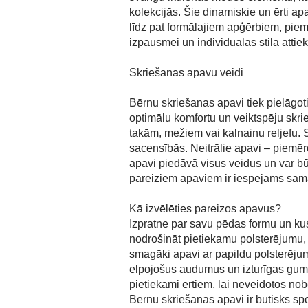
kolekcijās. Šie dinamiskie un ērti ap
līdz pat formālajiem apģērbiem, pie
izpausmei un individuālas stila attie
Skriešanas apavu veidi
Bērnu skriešanas apavi tiek pielāgot
optimālu komfortu un veiktspēju skri
takām, mežiem vai kalnainu reljefu. 
sacensībās. Neitrālie apavi – piemēro
apavi
piedāvā visus veidus un var būt 
pareiziem apaviem ir iespējams samazi
Kā izvēlēties pareizos apavus?
Izpratne par savu pēdas formu un kus
nodrošināt pietiekamu polsterējumu, 
smagāki apavi ar papildu polsterējum
elpojošus audumus un izturīgas gumi
pietiekami ērtiem, lai neveidotos nob
Bērnu skriešanas apavi ir būtisks sp