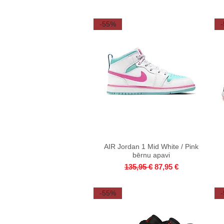
-55%
AIR Jordan 1 Mid White / Pink
Quick View
bērnu apavi
Regular Price
Sale Price
135,95 €
87,95 €
-55%