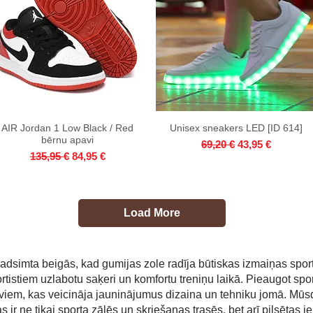
AIR Jordan 1 Low Black / Red
Quick View
Unisex sneakers LED [ID 614]
Quick View
bērnu apavi
Regular Price
Sale Price
69,20 €
43,95 €
Regular Price
Sale Price
135,95 €
84,95 €
Load More
gadsimta beigās, kad gumijas zole radīja būtiskas izmaiņas spo
tistiem uzlabotu saķeri un komfortu treniņu laikā. Pieaugot sport
iem, kas veicināja jauninājumus dizaina un tehniku jomā. Mūsdi
 ir ne tikai sporta zālēs un skriešanas trasēs, bet arī pilsētas