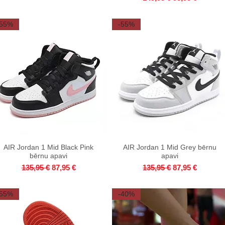
-55%
-55%
AIR Jordan 1 Mid Black Pink
Quick View
AIR Jordan 1 Mid Grey bērnu
Quick View
bērnu apavi
apavi
Regular Price
Sale Price
Regular Price
Sale Price
135,95 €
87,95 €
135,95 €
87,95 €
-55%
-40%