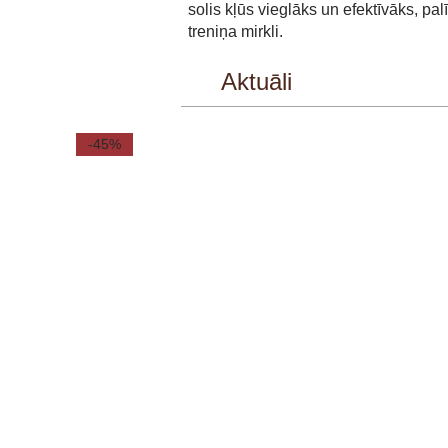
solis kļūs vieglāks un efektīvāks, pa
treniņa mirkli.
Aktuāli
-45%