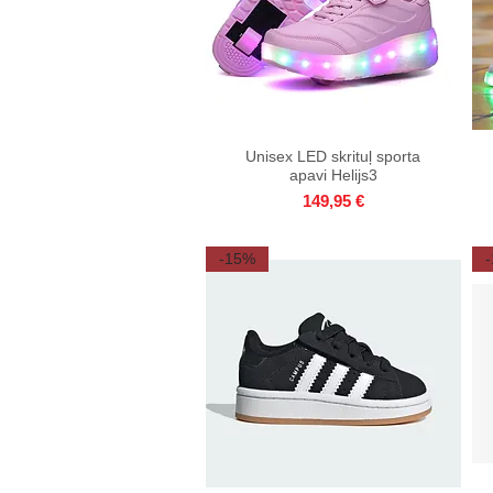
Unisex LED skrituļ sporta
Quick View
apavi Helijs3
Price
149,95 €
-15%