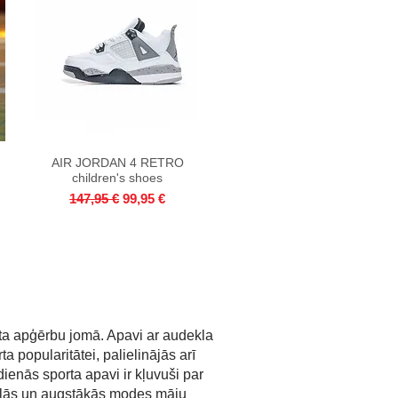
AIR JORDAN 4 RETRO
Quick View
children's shoes
Regular Price
Sale Price
147,95 €
99,95 €
rta apģērbu jomā. Apavi ar audekla
a popularitātei, palielinājās arī
enās sporta apavi ir kļuvuši par
 ielās un augstākās modes māju