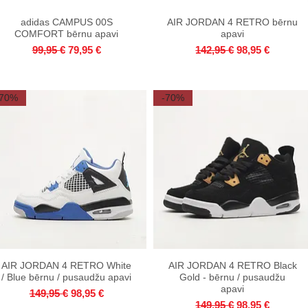
adidas CAMPUS 00S
Quick View
AIR JORDAN 4 RETRO bērnu
Quick View
COMFORT bērnu apavi
apavi
Regular Price
Sale Price
Regular Price
Sale Price
99,95 €
79,95 €
142,95 €
98,95 €
-70%
-70%
AIR JORDAN 4 RETRO White
Quick View
AIR JORDAN 4 RETRO Black
Quick View
/ Blue bērnu / pusaudžu apavi
Gold - bērnu / pusaudžu
apavi
Regular Price
Sale Price
149,95 €
98,95 €
Regular Price
Sale Price
149,95 €
98,95 €