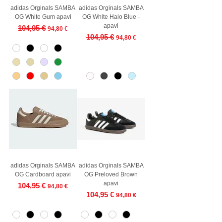
adidas Orginals SAMBA
adidas Orginals SAMBA
OG White Gum apavi
OG White Halo Blue -
apavi
Regular Price
Sale Price
104,95 €
94,80 €
Regular Price
Sale Price
104,95 €
94,80 €
adidas Orginals SAMBA
adidas Orginals SAMBA
OG Cardboard apavi
OG Preloved Brown
apavi
Regular Price
Sale Price
104,95 €
94,80 €
Regular Price
Sale Price
104,95 €
94,80 €