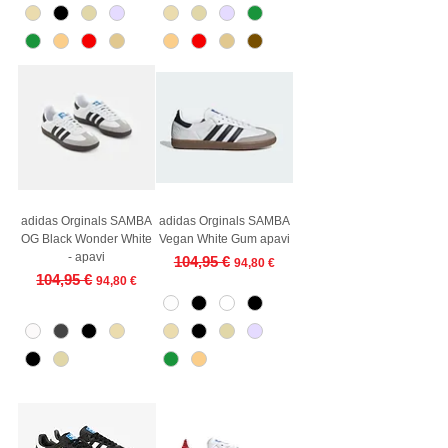
adidas Orginals SAMBA
adidas Orginals SAMBA
OG Black Wonder White
Vegan White Gum apavi
- apavi
Regular Price
Sale Price
104,95 €
94,80 €
Regular Price
Sale Price
104,95 €
94,80 €