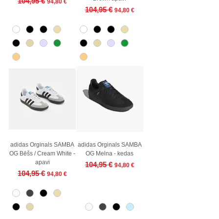
104,95 €
94,80 €
Regular Price
Sale Price
104,95 €
94,80 €
adidas Orginals SAMBA
adidas Orginals SAMBA
OG Bēšs / Cream White -
OG Melna - kedas
apavi
Regular Price
Sale Price
104,95 €
94,80 €
Regular Price
Sale Price
104,95 €
94,80 €