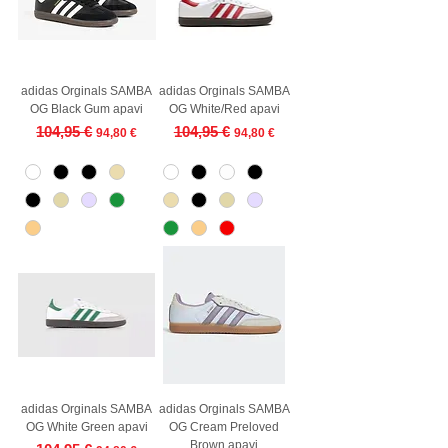
adidas Orginals SAMBA
adidas Orginals SAMBA
OG Black Gum apavi
OG White/Red apavi
Regular Price
Sale Price
Regular Price
Sale Price
104,95 €
104,95 €
94,80 €
94,80 €
adidas Orginals SAMBA
adidas Orginals SAMBA
OG White Green apavi
OG Cream Preloved
Brown apavi
Regular Price
Sale Price