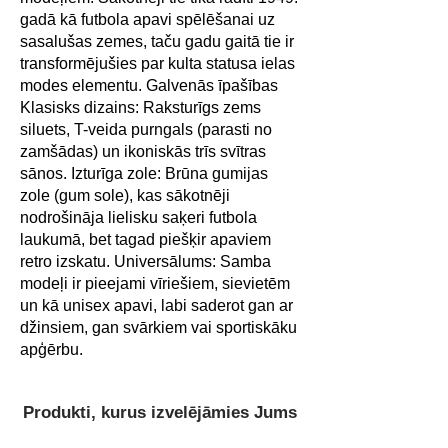
gadā kā futbola apavi spēlēšanai uz
sasalušas zemes, taču gadu gaitā tie ir
transformējušies par kulta statusa ielas
modes elementu. Galvenās īpašības
Klasisks dizains: Raksturīgs zems
siluets, T-veida purngals (parasti no
zamšādas) un ikoniskās trīs svītras
sānos. Izturīga zole: Brūna gumijas
zole (gum sole), kas sākotnēji
nodrošināja lielisku saķeri futbola
laukumā, bet tagad piešķir apaviem
retro izskatu. Universālums: Samba
modeļi ir pieejami vīriešiem, sievietēm
un kā unisex apavi, labi saderot gan ar
džinsiem, gan svārkiem vai sportiskāku
apģērbu.
Produkti, kurus izvelējāmies Jums