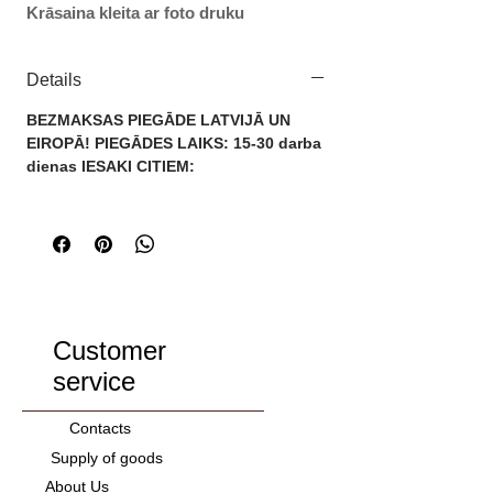
Krāsaina kleita ar foto druku

MĒRĪJUMI:

Details
Izmērs: XS

Krūtis: 84cm

BEZMAKSAS PIEGĀDE LATVIJĀ UN
Garums: 82cm

EIROPĀ! PIEGĀDES LAIKS: 15-30 darba
Pleci: 36cm

dienas IESAKI CITIEM:
Piedurknes 42cm

Viduklis: 70cm

Izmērs: S

Krūtis: 88cm

Garums: 83cm

Pleci: 37cm

Customer
Piedurknes 43cm

service
Viduklis: 74cm

Contacts
Izmērs: M

Supply of goods
Krūtis: 92cm

About Us