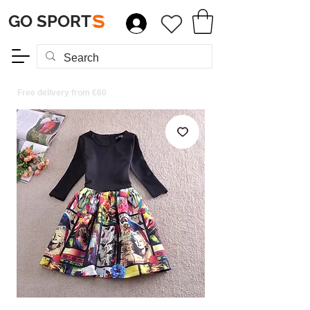
GO SPORT
S
Free delivery from €60