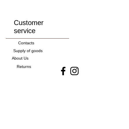
45
46
Customer
service
Contacts
Supply of goods
About Us
Returns
ALL FOR WOMEN
SHOES FOR WOMEN
CLOTHES FOR WOMEN
ALL FOR MEN
EVERYTHING FOR CHILDREN