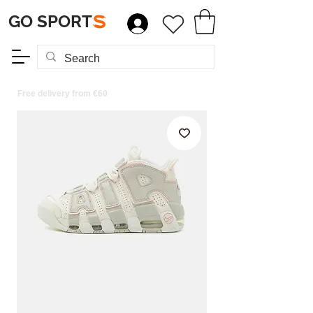
GO SPORT
S
Free delivery from €60