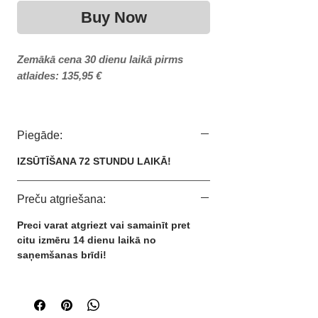
Buy Now
Zemākā cena 30 dienu laikā pirms
atlaides: 135,95 €
Kategorija: Sievietēm/Vīriešiem
Zīmols: Nike
Piegāde:
IZMĒRI:
IZSŪTĪŠANA 72 STUNDU LAIKĀ!
36
37
Preču atgriešana:
38
39
Preci varat atgriezt vai samainīt pret
40
citu izmēru 14 dienu laikā no
41
saņemšanas brīdi!
42
43
44