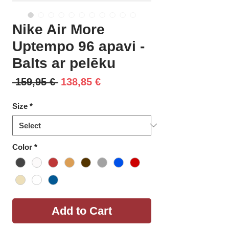
Nike Air More
Uptempo 96 apavi -
Balts ar pelēku
Regular
Sale
 159,95 € 
138,85 €
Price
Price
Size
*
Color
*
Add to Cart