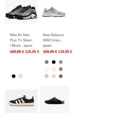
Nike Air Max
New Balance
Plus Tn Silver
9060 Grey -
/ Black - apavi
apavi
Parastā cena
Izpārdošanas cena
Parastā cena
Izpārdošanas cena
189,95 €
129,95 €
199,95 €
139,95 €