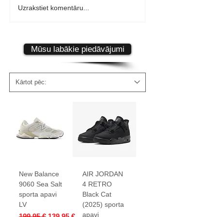
Vans Old Skool apavi
Nike Air Huara
Uzrakstiet komentāru...
66,95€ - apraksts
- apraksts
Mūsu labākie piedāvājumi
New Balance
AIR JORDAN
9060 Sea Salt
4 RETRO
sporta apavi
Black Cat
LV
(2025) sporta
apavi
Parastā cena
Izpārdošanas cena
199,95 €
139,95 €