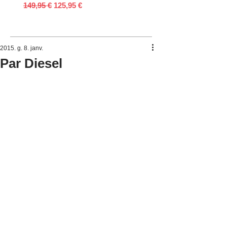
Parastā cena
Izpārdošanas cena
Parastā cena
149,95 €
125,95 €
149,95 €
2015. g. 8. janv.
Par Diesel