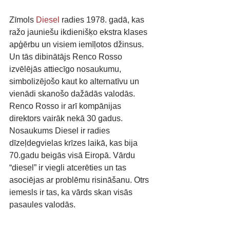
Zīmols 
Diesel
 radies 1978. gadā, kas 
ražo jauniešu ikdienišķo ekstra klases 
apģērbu un visiem iemīļotos džinsus. 
Un tās dibinātājs Renco Rosso 
izvēlējās attiecīgo nosaukumu, 
simbolizējošo kaut ko alternatīvu un 
vienādi skanošo dažādās valodās. 
Renco Rosso ir arī kompānijas 
direktors vairāk nekā 30 gadus. 
Nosaukums Diesel ir radies 
dīzeļdegvielas krīzes laikā, kas bija 
70.gadu beigās visā Eiropā. Vārdu 
“diesel” ir viegli atcerēties un tas 
asociējas ar problēmu risināšanu. Otrs 
iemesls ir tas, ka vārds skan visās 
pasaules valodās. 