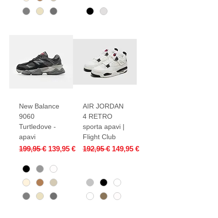
New Balance
AIR JORDAN
9060
4 RETRO
Turtledove -
sporta apavi |
apavi
Flight Club
Parastā cena
Izpārdošanas cena
Parastā cena
Izpārdošanas cena
199,95 €
139,95 €
192,95 €
149,95 €