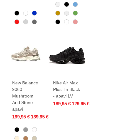
New Balance
Nike Air Max
9060
Plus Tn Black
Mushroom
- apavi LV
Arid Stone -
Parastā cena
Izpārdošanas cena
189,95 €
129,95 €
apavi
Parastā cena
Izpārdošanas cena
199,95 €
139,95 €