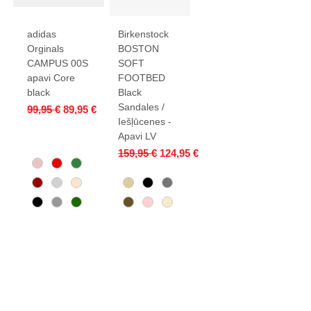
adidas
Birkenstock
Orginals
BOSTON
CAMPUS 00S
SOFT
apavi Core
FOOTBED
black
Black
Sandales /
Parastā cena
Izpārdošanas cena
99,95 €
89,95 €
Iešļūcenes -
Apavi LV
Parastā cena
Izpārdošanas cena
159,95 €
124,95 €