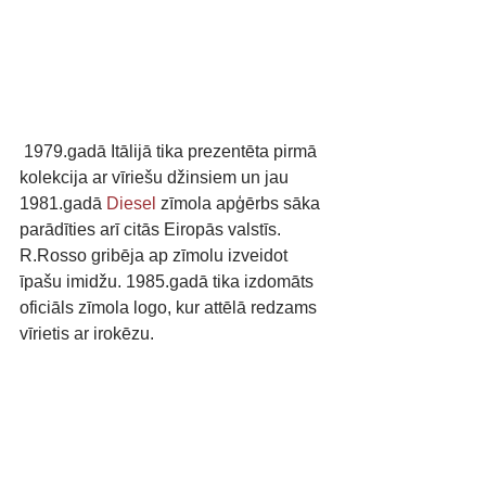
 1979.gadā Itālijā tika prezentēta pirmā 
kolekcija ar vīriešu džinsiem un jau 
1981.gadā 
Diesel
 zīmola apģērbs sāka 
parādīties arī citās Eiropās valstīs. 
R.Rosso gribēja ap zīmolu izveidot 
īpašu imidžu. 1985.gadā tika izdomāts 
oficiāls zīmola logo, kur attēlā redzams 
vīrietis ar irokēzu. 