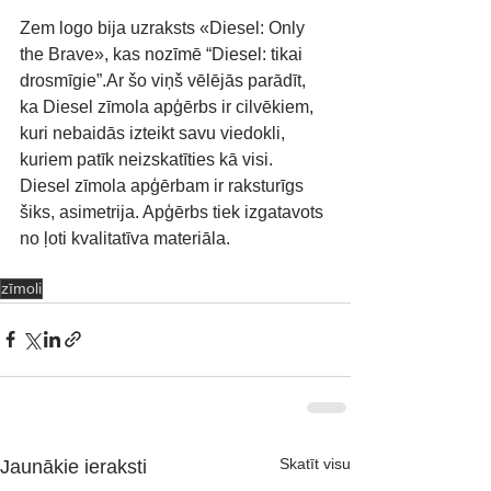
Zem logo bija uzraksts «Diesel: Only 
the Brave», kas nozīmē “Diesel: tikai 
drosmīgie”.Ar šo viņš vēlējās parādīt, 
ka Diesel zīmola apģērbs ir cilvēkiem, 
kuri nebaidās izteikt savu viedokli, 
kuriem patīk neizskatīties kā visi. 
Diesel zīmola apģērbam ir raksturīgs 
šiks, asimetrija. Apģērbs tiek izgatavots 
no ļoti kvalitatīva materiāla. 
zīmoli
Skatīt visu
Jaunākie ieraksti