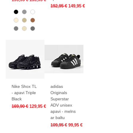
Parastā cena
Izpārdošanas cena
192,95 €
149,95 €
Nike Shox TL
adidas
- apavi Triple
Originals
Black
Superstar
ADV unisex
Parastā cena
Izpārdošanas cena
169,90 €
129,95 €
apavi - melns
ar baltu
Parastā cena
Izpārdošanas cena
109,95 €
99,95 €