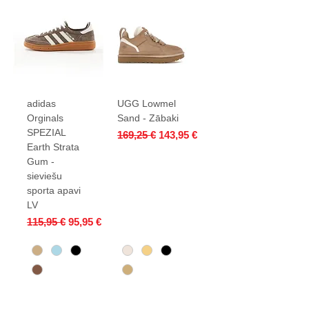
adidas
UGG Lowmel
Orginals
Sand - Zābaki
SPEZIAL
Parastā cena
Izpārdošanas cena
169,25 €
143,95 €
Earth Strata
Gum -
sieviešu
sporta apavi
LV
Parastā cena
Izpārdošanas cena
115,95 €
95,95 €