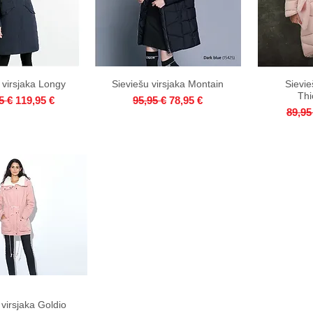
 virsjaka Longy
ick View
Sieviešu virsjaka Montain
Quick View
Sievie
Qui
Thi
ar Price
Sale Price
Regular Price
Sale Price
5 €
119,95 €
95,95 €
78,95 €
Regul
89,95
 virsjaka Goldio
ick View