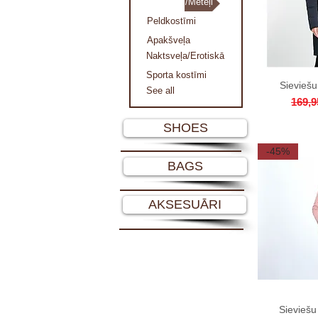
Virsjakas/Mēteļi
Peldkostīmi
Apakšveļa
Naktsveļa/Erotiskā
Sporta kostīmi
Sieviešu
Qu
See all
Regul
169,9
SHOES
-45%
BAGS
AKSESUĀRI
Sieviešu
Qu