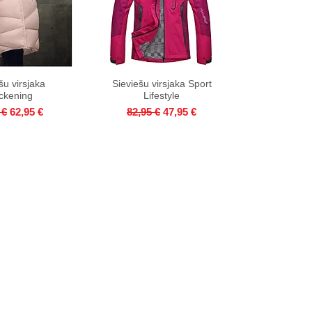
šu virsjaka
ck View
Sieviešu virsjaka Sport
Quick View
ckening
Lifestyle
ar Price
Sale Price
Regular Price
Sale Price
 €
62,95 €
82,95 €
47,95 €