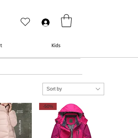
t
Kids
Sort by
-50%