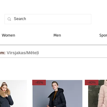
Women
Men
Spor
ēm:
Virsjakas/Mēteļi
-45%
-40%