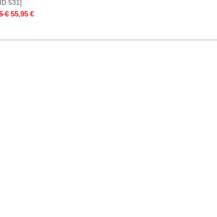
[ID 531]
lar Price
Sale Price
5 €
55,95 €