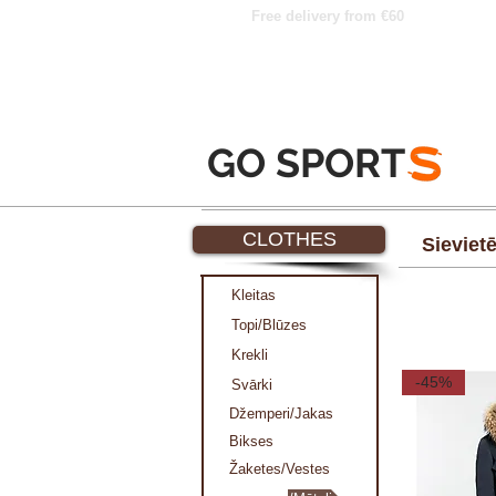
Free delivery from €60
GO SPORT
S
CLOTHES
Sieviet
Kleitas
Topi/Blūzes
Krekli
-45%
Svārki
Džemperi/Jakas
Bikses
Žaketes/Vestes